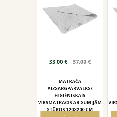
33.00
€
37.00
€
MATRAČA
AIZSARGPĀRVALKS/
HIGIĒNISKAIS
VIRSMATRACIS AR GUMIJĀM
VIR
STŪROS 120X200 CM
UZ GROZU