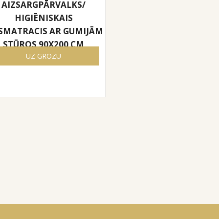
AIZSARGPĀRVALKS/
HIGIĒNISKAIS
SMATRACIS AR GUMIJĀM
STŪROS 90X200 CM
UZ GROZU