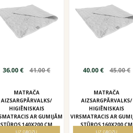
36.00
€
41.00
€
40.00
€
45.00
€
MATRAČA
MATRAČA
AIZSARGPĀRVALKS/
AIZSARGPĀRVALKS/
HIGIĒNISKAIS
HIGIĒNISKAIS
SMATRACIS AR GUMIJĀM
VIRSMATRACIS AR GUM
STŪROS 140X200 CM
STŪROS 160X200 CM
UZ GROZU
UZ GROZU