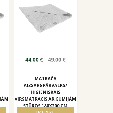
44.00
€
49.00
€
MATRAČA
AIZSARGPĀRVALKS/
HIGIĒNISKAIS
IJĀM
VIRSMATRACIS AR GUMIJĀM
STŪROS 180X200 CM
UZ GROZU