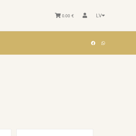
LV
0.00
€