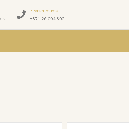
s
Zvaniet mums
.lv
+371 26 004 302