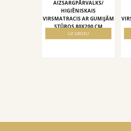
AIZSARGPĀRVALKS/
HIGIĒNISKAIS
VIRSMATRACIS AR GUMIJĀM
VIR
STŪROS 80X200 CM
UZ GROZU