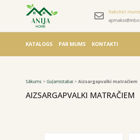
Rakstiet mum
apmaksi@inbox
KATALOGS
PAR MUMS
KONTAKTI
Sākums
>
Guļamistabai
>
Aizsargapvalki matračiem
AIZSARGAPVALKI MATRAČIEM