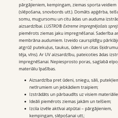
pārgājieniem, kempingam, ziemas sporta veidiem
(slēpošana, snovbords utt.). Domāts apģērba, telš
somu, mugursomu un citu ādas un auduma izstr
aizsardzībai.
LUSTRO® Extreme impregnējošais sprej
piemērots ziemas jaku impregnēšanai. Saderība a
membrāna audumiem. Izveido caurspīdīgu pārklāj
atgrūž putekuļus, taukus, ūdeni un citas šķidrumus
tēja, vīns). Ar UV aizsardzību, pateicoties ādas izs
impregnēšanai. Nepiesprosto poras, saglabā elpo
materiālu īpašības.
Aizsardzība pret ūdeni, sniegu, sāli, putekļie
netīrumiem un jebkādiem traipiem;
Izstrādāts un pārbaudīts uz visiem materiāli
Ideāli piemērots ziemas jakām un telšiem;
Izcila izvēle aktīvai atpūtai – pārgājieniem,
kempingam, slēpošanai utt.;