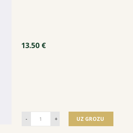
13.50
€
-
+
UZ GROZU