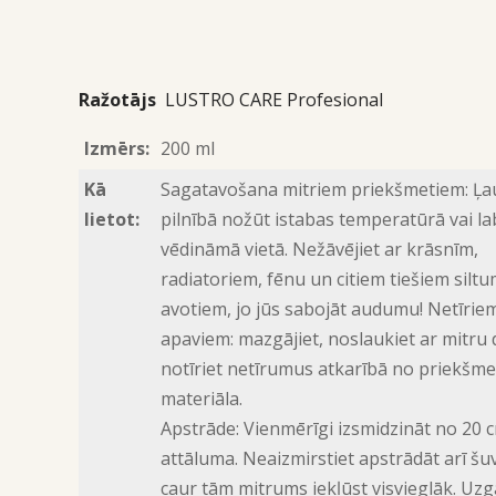
Ražotājs
LUSTRO CARE Profesional
Izmērs:
200 ml
Kā
Sagatavošana mitriem priekšmetiem: Ļau
lietot:
pilnībā nožūt istabas temperatūrā vai la
vēdināmā vietā. Nežāvējiet ar krāsnīm,
radiatoriem, fēnu un citiem tiešiem silt
avotiem, jo ​​jūs sabojāt audumu! Netīrie
apaviem: mazgājiet, noslaukiet ar mitru 
notīriet netīrumus atkarībā no priekšme
materiāla.
Apstrāde: Vienmērīgi izsmidzināt no 20 
attāluma. Neaizmirstiet apstrādāt arī šuv
caur tām mitrums iekļūst visvieglāk. Uzg