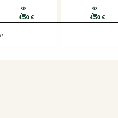
4.50
€
4.50
€
t?