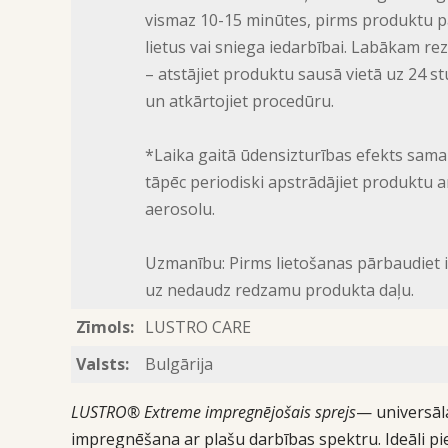
vismaz 10-15 minūtes, pirms produktu p
lietus vai sniega iedarbībai. Labākam re
– atstājiet produktu sausā vietā uz 24 
un atkārtojiet procedūru.
*Laika gaitā ūdensizturības efekts sama
tāpēc periodiski apstrādājiet produktu a
aerosolu.
Uzmanību: Pirms lietošanas pārbaudiet 
uz nedaudz redzamu produkta daļu.
Zīmols:
LUSTRO CARE
Valsts:
Bulgārija
LUSTRO® Extreme impregnējošais sprejs
— universāl
impregnēšana ar plašu darbības spektru. Ideāli p