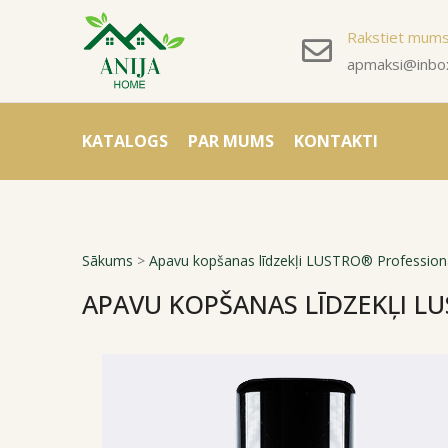
Rakstiet mum
apmaksi@inbox
KATALOGS
PAR MUMS
KONTAKTI
Sākums
>
Apavu kopšanas līdzekļi LUSTRO® Profession
APAVU KOPŠANAS LĪDZEKĻI L