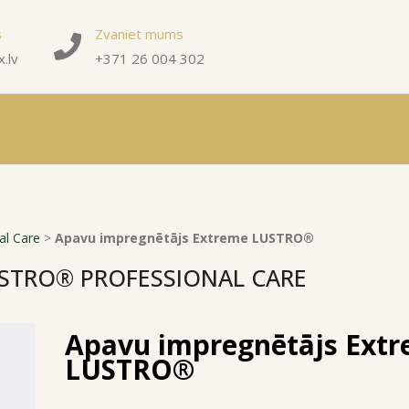
s
Zvaniet mums
.lv
+371 26 004 302
al Care
>
Apavu impregnētājs Extreme LUSTRO®
USTRO® PROFESSIONAL CARE
Apavu impregnētājs Ext
LUSTRO®