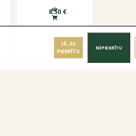
8.50
€
JĀ, ES
NEPIEKRĪTU
PIEKRĪTU