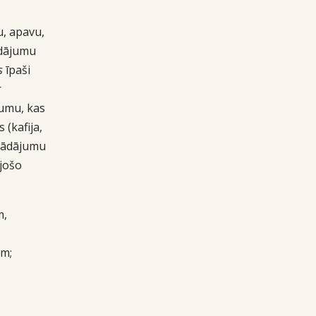
u, apavu,
ādājumu
s
īpaši
r
umu, kas
 (kafija,
trādājumu
jošo
m,
em;