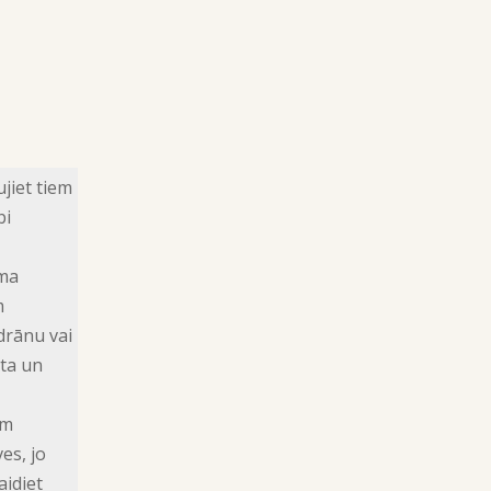
jiet tiem
bi
uma
m
drānu vai
ta un
cm
es, jo
aidiet