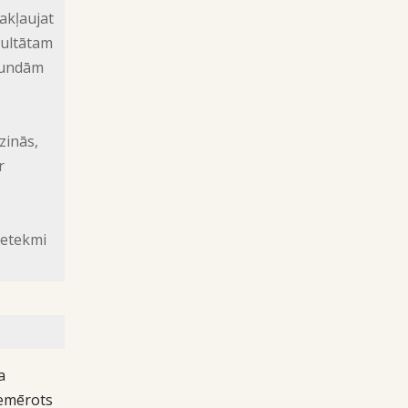
akļaujat
zultātam
stundām
zinās,
r
ietekmi
a
iemērots