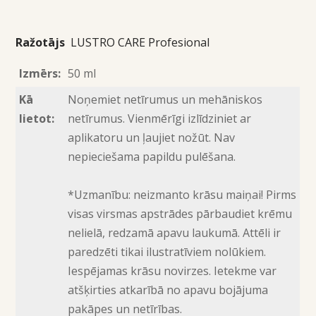
Ražotājs
LUSTRO CARE Profesional
Izmērs:
50 ml
Kā
Noņemiet netīrumus un mehāniskos
lietot:
netīrumus. Vienmērīgi izlīdziniet ar
aplikatoru un ļaujiet nožūt. Nav
nepieciešama papildu pulēšana.
*Uzmanību: neizmanto krāsu maiņai! Pirms
visas virsmas apstrādes pārbaudiet krēmu
nelielā, redzamā apavu laukumā. Attēli ir
paredzēti tikai ilustratīviem nolūkiem.
Iespējamas krāsu novirzes. Ietekme var
atšķirties atkarībā no apavu bojājuma
pakāpes un netīrības.