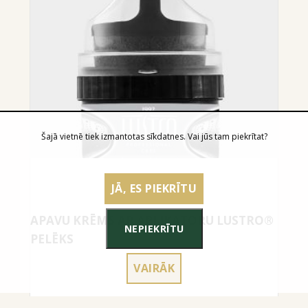
Šajā vietnē tiek izmantotas sīkdatnes. Vai jūs tam piekrītat?
JĀ, ES PIEKRĪTU
APAVU KRĒMS AR APLIKATORU LUSTRO®
NEPIEKRĪTU
PELĒKS
VAIRĀK