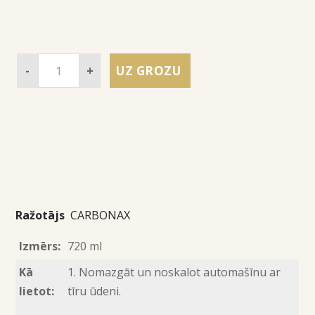
-
+
UZ GROZU
Ražotājs
CARBONAX
Izmērs:
720 ml
Kā
1. Nomazgāt un noskalot automašīnu ar
lietot:
tīru ūdeni.