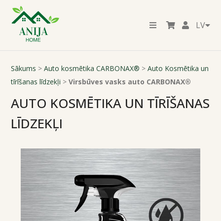
LV
Sākums
>
Auto kosmētika CARBONAX®
>
Auto Kosmētika un
tīrīšanas līdzekļi
>
Virsbūves vasks auto CARBONAX®
AUTO KOSMĒTIKA UN TĪRĪŠANAS
LĪDZEKĻI