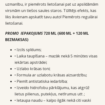
uzmanību, ir piemērots lietošanai pat uz apsildāmām
virsmām un tiešos saules staros. Tūlītējs efekts, kas
liks ikvienam apskatīt tavu auto! Piemērots regulārai
lietošanai.
PROMO IEPAKOJUMS
720 ML (600 ML + 120 ML
BEZMAKSAS)
• Izcils spīdums;
• Laika taupīšana – mazāk nekā 5 minūtes visas
iekārtas apstrādei;
• Uzlabo krāsas toni;
• Formula ar uzlabotu krāsas aizsardzību;
• Piemīt antistatiska iedarbība;
• Izveido hidrofobu pārklājumu, kas atgrūž
lietus pilienus, putekļus, netīrumus utt .;
• Ietaupa naudu – kalpo ilgāk nekā citi vaski