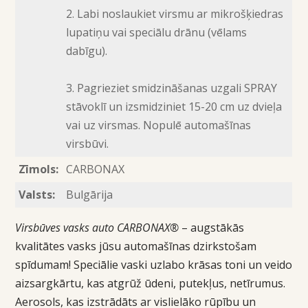
2. Labi noslaukiet virsmu ar mikrošķiedras
lupatiņu vai speciālu drānu (vēlams
dabīgu).
3. Pagrieziet smidzināšanas uzgali SPRAY
stāvoklī un izsmidziniet 15-20 cm uz dvieļa
vai uz virsmas. Nopulē automašīnas
virsbūvi.
Zīmols:
CARBONAX
Valsts:
Bulgārija
Virsbūves vasks auto CARBONAX®
– augstākās
kvalitātes vasks jūsu automašīnas dzirkstošam
spīdumam! Speciālie vaski uzlabo krāsas toni un veido
aizsargkārtu, kas atgrūž ūdeni, putekļus, netīrumus.
Aerosols, kas izstrādāts ar vislielāko rūpību un