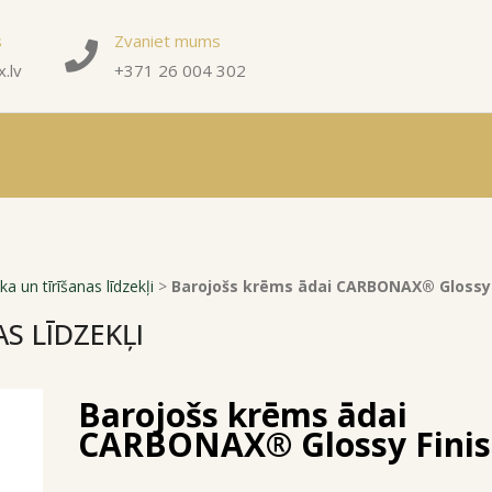
s
Zvaniet mums
.lv
+371 26 004 302
a un tīrīšanas līdzekļi
>
Barojošs krēms ādai CARBONAX® Glossy 
S LĪDZEKĻI
Barojošs krēms ādai
CARBONAX® Glossy Fini