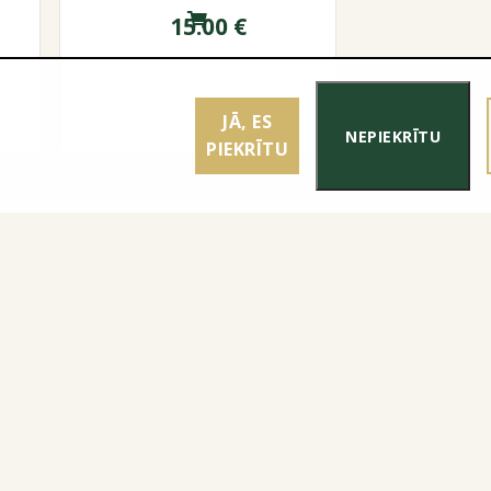
15.00
€
JĀ, ES
NEPIEKRĪTU
PIEKRĪTU