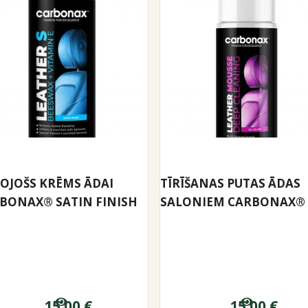
OJOŠS KRĒMS ĀDAI
TĪRĪŠANAS PUTAS ĀDAS
BONAX® SATIN FINISH
SALONIEM CARBONAX®
15.00
€
15.00
€