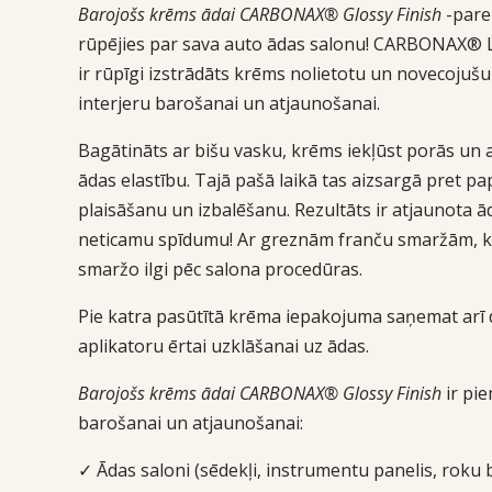
Barojošs krēms ādai CARBONAX® Glossy Finish
-parei
rūpējies par sava auto ādas salonu! CARBONAX® 
ir rūpīgi izstrādāts krēms nolietotu un novecojušu
interjeru barošanai un atjaunošanai.
Bagātināts ar bišu vasku, krēms iekļūst porās un 
ādas elastību. Tajā pašā laikā tas aizsargā pret pa
plaisāšanu un izbalēšanu. Rezultāts ir atjaunota ā
neticamu spīdumu! Ar greznām franču smaržām, 
smaržo ilgi pēc salona procedūras.
Pie katra pasūtītā krēma iepakojuma saņemat arī
aplikatoru ērtai uzklāšanai uz ādas.
Barojošs krēms ādai CARBONAX® Glossy Finish
ir pi
barošanai un atjaunošanai:
✓ Ādas saloni (sēdekļi, instrumentu panelis, roku b