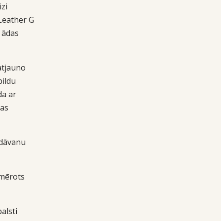
zi
Leather G
 ādas
atjauno
pildu
da ar
kas
 dāvanu
emērots
alsti