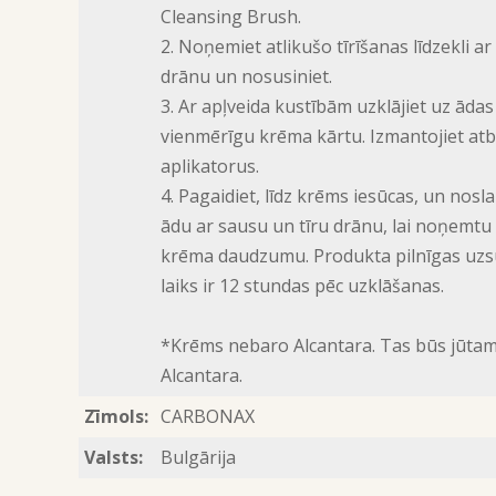
Cleansing Brush.
2. Noņemiet atlikušo tīrīšanas līdzekli ar
drānu un nosusiniet.
3. Ar apļveida kustībām uzklājiet uz ādas
vienmērīgu krēma kārtu. Izmantojiet atb
aplikatorus.
4. Pagaidiet, līdz krēms iesūcas, un nosl
ādu ar sausu un tīru drānu, lai noņemtu 
krēma daudzumu. Produkta pilnīgas uz
laiks ir 12 stundas pēc uzklāšanas.
*Krēms nebaro Alcantara. Tas būs jūta
Alcantara.
Zīmols:
CARBONAX
Valsts:
Bulgārija