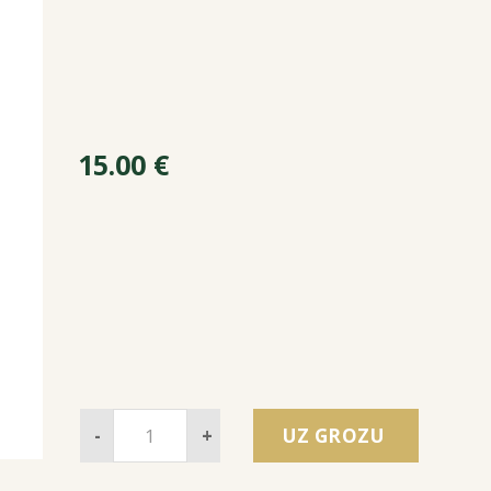
15.00
€
-
+
UZ GROZU