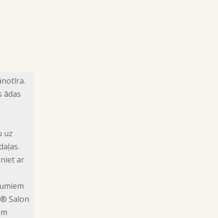
ānotīra.
s ādas
u uz
aļas.
niet ar
īrumiem
X® Salon
um