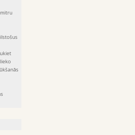
 mitru
ilstošus
aukiet
lieko
sūkšanās
ms