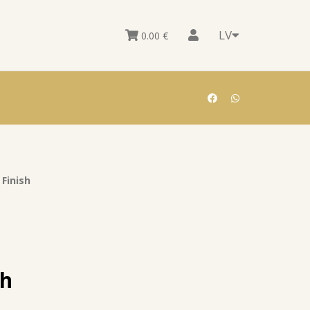
LV
0.00
€
Finish
sh