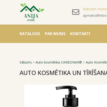
Rakstiet mum
apmaksi@inbox
KATALOGS
PAR MUMS
KONTAKTI
Sākums
>
Auto kosmētika CARBONAX®
>
Auto Kosmētik
AUTO KOSMĒTIKA UN TĪRĪŠANA