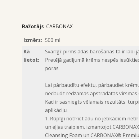
Ražotājs
CARBONAX
Izmērs:
500 ml
Kā
Svarīgi: pirms ādas barošanas tā ir labi j
lietot:
Pretējā gadījumā krēms nespēs iesūktie
porās.
Lai pārbaudītu efektu, pārbaudiet krēm
nedaudz redzamas apstrādātās virsmas d
Kad ir sasniegts vēlamais rezultāts, turpi
aplikāciju.
1. Rūpīgi notīriet ādu no jebkādiem net
un eļļas traipiem, izmantojot CARBONA
Cleansing Foam un CARBONAX® Premi