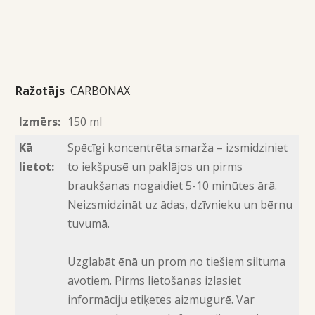
Ražotājs
CARBONAX
Izmērs:
150 ml
Kā
Spēcīgi koncentrēta smarža – izsmidziniet
lietot:
to iekšpusē un paklājos un pirms
braukšanas nogaidiet 5-10 minūtes ārā.
Neizsmidzināt uz ādas, dzīvnieku un bērnu
tuvumā.
Uzglabāt ēnā un prom no tiešiem siltuma
avotiem. Pirms lietošanas izlasiet
informāciju etiķetes aizmugurē. Var