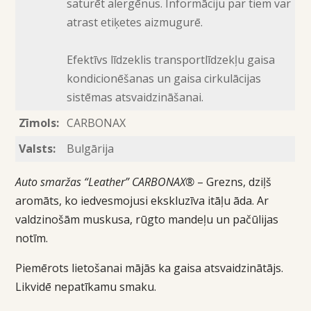
saturēt alergēnus. Informāciju par tiem var
atrast etiķetes aizmugurē.
Efektīvs līdzeklis transportlīdzekļu gaisa
kondicionēšanas un gaisa cirkulācijas
sistēmas atsvaidzināšanai.
Zīmols:
CARBONAX
Valsts:
Bulgārija
Auto smaržas “Leather”
CARBONAX®
– Grezns, dziļš
aromāts, ko iedvesmojusi ekskluzīva itāļu āda. Ar
valdzinošām muskusa, rūgto mandeļu un pačūlijas
notīm.
Piemērots lietošanai mājās ka gaisa atsvaidzinātājs.
Likvidē nepatīkamu smaku.