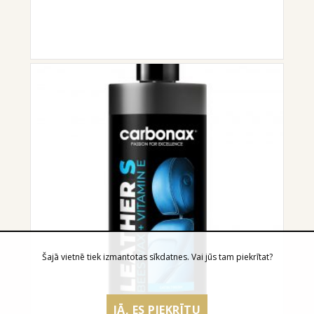
Šajā vietnē tiek izmantotas sīkdatnes. Vai jūs tam piekrītat?
JĀ, ES PIEKRĪTU