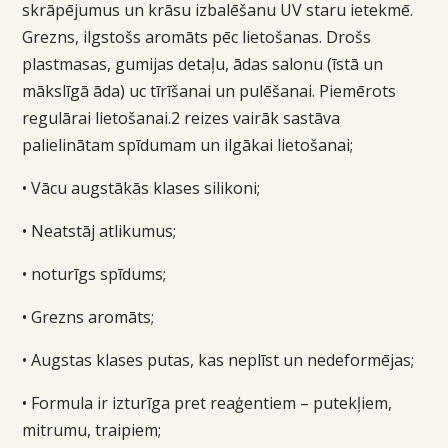
skrāpējumus un krāsu izbalēšanu UV staru ietekmē.
Grezns, ilgstošs aromāts pēc lietošanas. Drošs
plastmasas, gumijas detaļu, ādas salonu (īstā un
mākslīgā āda) uc tīrīšanai un pulēšanai. Piemērots
regulārai lietošanai.2 reizes vairāk sastāva
palielinātam spīdumam un ilgākai lietošanai;
• Vācu augstākās klases silikoni;
• Neatstāj atlikumus;
• noturīgs spīdums;
• Grezns aromāts;
• Augstas klases putas, kas neplīst un nedeformējas;
• Formula ir izturīga pret reaģentiem – putekļiem,
mitrumu, traipiem;