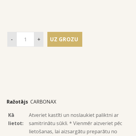
-
+
UZ GROZU
Ražotājs
CARBONAX
Kā
Atveriet kastīti un noslaukiet paliktni ar
lietot:
samitrinātu sūkli. * Vienmēr aizveriet pēc
lietošanas, lai aizsargātu preparātu no