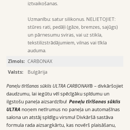
iztvaikošanas.
Uzmanību: satur silikonus. NELIETOJIET:
stūres rati, pedāļi (gāze, bremzes, sajūgs)
un pārnesumu sviras, vai uz stikla,
tekstilizstrādājumiem, vilnas vai tīkla
auduma.
Zīmols:
CARBONAX
Valsts:
Bulgārija
Paneļu tīrīšanas sūklis ULTRA CARBONAX®
– divkāršojiet
daudzumu, lai iegūtu vēl spēcīgāku spīdumu un
ilgstošu paneļa aizsardzību!
Paneļu tīrīšanas sūklis
ULTRA
noņem netīrumus no paneļa un automašīnas
salona un atstāj spīdīgu virsmu! Divkāršā sastāva
formula rada aizsargkārtu, kas novērš plaisāšanu,