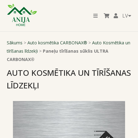
LV
Sākums
>
Auto kosmētika CARBONAX®
>
Auto Kosmētika un
tīrīšanas līdzekļi
>
Paneļu tīrīšanas sūklis ULTRA
CARBONAX®
AUTO KOSMĒTIKA UN TĪRĪŠANAS
LĪDZEKĻI