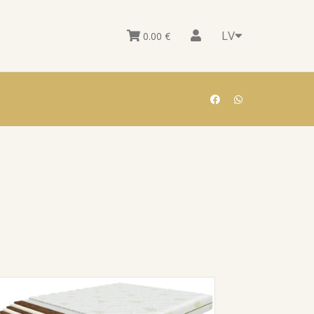
LV
0.00
€