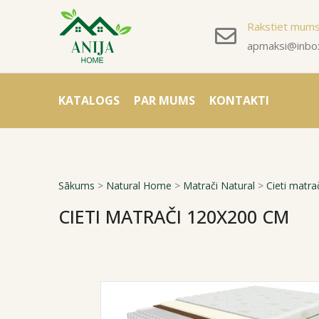
Rakstiet mum
apmaksi@inbox
KATALOGS
PAR MUMS
KONTAKTI
Sākums
>
Natural Home
>
Matrači Natural
>
Cieti matra
CIETI MATRAČI 120X200 CM