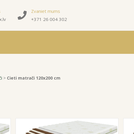
s
Zvaniet mums
.lv
+371 26 004 302
či
>
Cieti matrači 120x200 cm