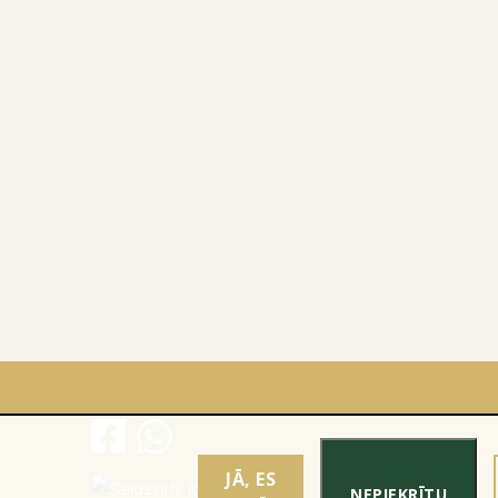
JĀ, ES
NEPIEKRĪTU