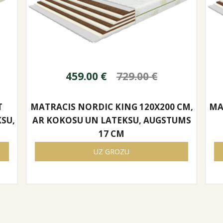
459.00
€
729.00
€
T
MATRACIS NORDIC KING 120X200 CM,
MA
KSU,
AR KOKOSU UN LATEKSU, AUGSTUMS
17 CM
UZ GROZU