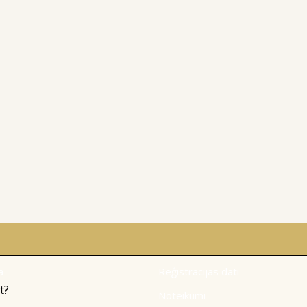
a
Reģistrācijas dati
t?
Noteikumi