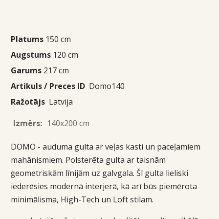
Platums
150 cm
Augstums
120 cm
Garums
217 cm
Artikuls / Preces ID
Domo140
Ražotājs
Latvija
Izmērs:
140x200 cm
DOMO - auduma gulta ar veļas kasti un paceļamiem
mahānismiem. P
olsterēta gulta ar taisnām
ģeometriskām līnijām uz galvgala. Šī gulta lieliski
iederēsies modernā interjerā, kā arī būs piemērota
minimālisma, High-Tech un Loft stilam.