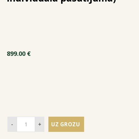
899.00
€
-
+
UZ GROZU