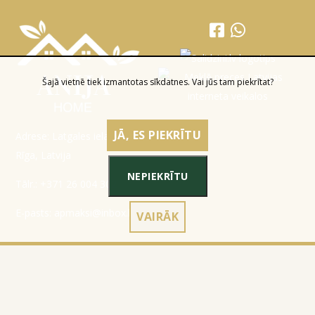
Šajā vietnē tiek izmantotas sīkdatnes. Vai jūs tam piekrītat?
JĀ, ES PIEKRĪTU
Adrese: Latgales iela 301a,
Rīga, Latvija
NEPIEKRĪTU
Tālr.:
+371 26 004 302
E-pasts:
apmaksi@inbox.lv
VAIRĀK
Sākumlapa
Reģistrācijas dati
Katalogs
Noteikumi
Par mums
Konfidencialitātes politika