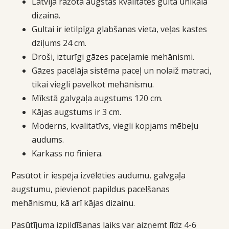
Latvijā ražota augstas kvalitātes gulta unikālā
dizainā.
Gultai ir ietilpīga glabšanas vieta, veļas kastes
dziļums 24 cm.
Droši, izturīgi gāzes paceļamie mehānismi.
Gāzes pacēlāja sistēma paceļ un nolaiž matraci,
tikai viegli pavelkot mehānismu.
Mīkstā galvgaļa augstums 120 cm.
Kājas augstums ir 3 cm.
Moderns, kvalitatīvs, viegli kopjams mēbeļu
audums.
Karkass no finiera.
Pasūtot ir iespēja izvēlēties audumu, galvgaļa
augstumu, pievienot papildus pacelšanas
mehānismu, kā arī kājas dizainu.
Pasūtījuma izpildīšanas laiks var aizņemt līdz 4-6