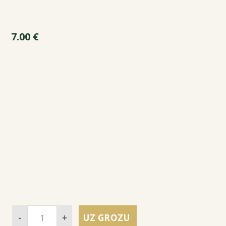
7.00
€
-
+
UZ GROZU