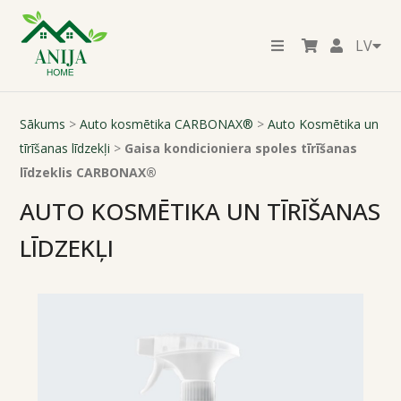
LV
Sākums
>
Auto kosmētika CARBONAX®
>
Auto Kosmētika un
tīrīšanas līdzekļi
>
Gaisa kondicioniera spoles tīrīšanas
līdzeklis CARBONAX®
AUTO KOSMĒTIKA UN TĪRĪŠANAS
LĪDZEKĻI