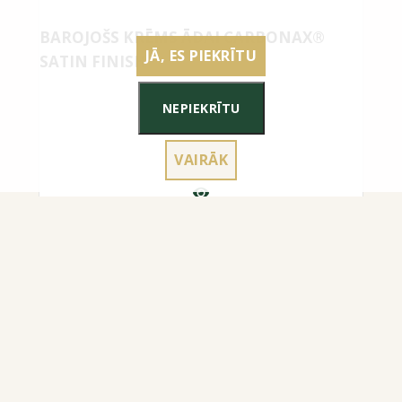
BAROJOŠS KRĒMS ĀDAI CARBONAX®
JĀ, ES PIEKRĪTU
SATIN FINISH
NEPIEKRĪTU
VAIRĀK
15.00
€