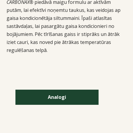
CARBONAX®
piedāvā maigu formulu ar aktīvām
putām, lai efektīvi noņemtu taukus, kas veidojas ap
gaisa kondicionētāja siltummaini. Īpaši atlasītas
sastāvdaļas, lai pasargātu gaisa kondicionieri no
bojājumiem. Pēc tīrīšanas gaiss ir stiprāks un ātrāk
iziet cauri, kas noved pie ātrākas temperatūras
regulēšanas telpā.
Analogi