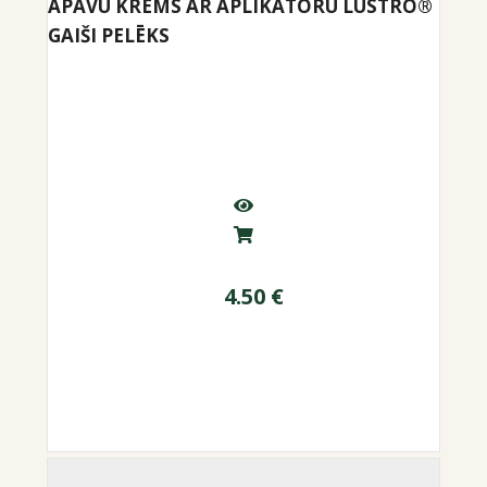
APAVU KRĒMS AR APLIKATORU LUSTRO®
GAIŠI PELĒKS
4.50
€