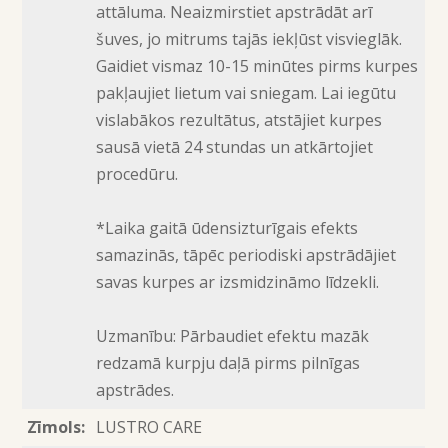
attāluma. Neaizmirstiet apstrādāt arī
šuves, jo mitrums tajās iekļūst visvieglāk.
Gaidiet vismaz 10-15 minūtes pirms kurpes
pakļaujiet lietum vai sniegam. Lai iegūtu
vislabākos rezultātus, atstājiet kurpes
sausā vietā 24 stundas un atkārtojiet
procedūru.
*Laika gaitā ūdensizturīgais efekts
samazinās, tāpēc periodiski apstrādājiet
savas kurpes ar izsmidzināmo līdzekli.
Uzmanību: Pārbaudiet efektu mazāk
redzamā kurpju daļā pirms pilnīgas
apstrādes.
Zīmols:
LUSTRO CARE