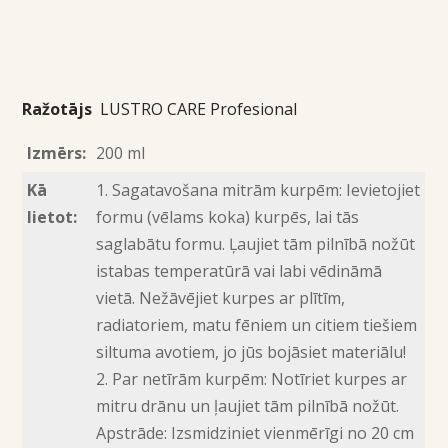
Ražotājs
LUSTRO CARE Profesional
Izmērs:
200 ml
Kā
1. Sagatavošana mitrām kurpēm: Ievietojiet
lietot:
formu (vēlams koka) kurpēs, lai tās
saglabātu formu. Ļaujiet tām pilnībā nožūt
istabas temperatūrā vai labi vēdināmā
vietā. Nežāvējiet kurpes ar plītīm,
radiatoriem, matu fēniem un citiem tiešiem
siltuma avotiem, jo jūs bojāsiet materiālu!
2. Par netīrām kurpēm: Notīriet kurpes ar
mitru drānu un ļaujiet tām pilnībā nožūt.
Apstrāde: Izsmidziniet vienmērīgi no 20 cm