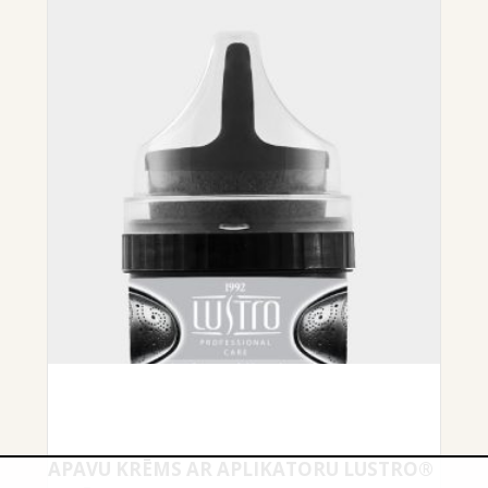
APAVU KRĒMS AR APLIKATORU LUSTRO®