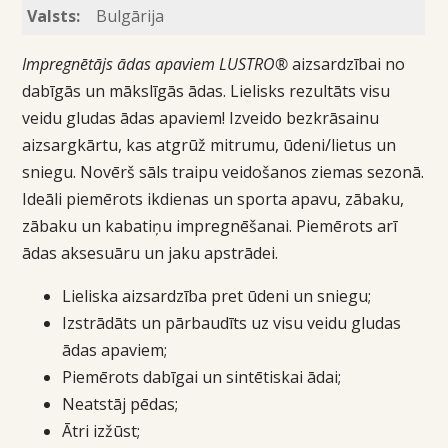
Valsts:
Bulgārija
Impregnētājs ādas apaviem LUSTRO®
aizsardzībai no
dabīgās un mākslīgās ādas. Lielisks rezultāts visu
veidu gludas ādas apaviem! Izveido bezkrāsainu
aizsargkārtu, kas atgrūž mitrumu, ūdeni/lietus un
sniegu. Novērš sāls traipu veidošanos ziemas sezonā.
Ideāli piemērots ikdienas un sporta apavu, zābaku,
zābaku un kabatiņu impregnēšanai. Piemērots arī
ādas aksesuāru un jaku apstrādei.
Lieliska aizsardzība pret ūdeni un sniegu;
Izstrādāts un pārbaudīts uz visu veidu gludas
ādas apaviem;
Piemērots dabīgai un sintētiskai ādai;
Neatstāj pēdas;
Ātri izžūst;