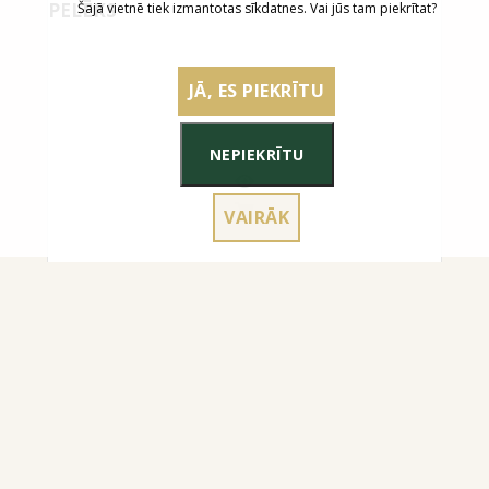
PELĒKS
Šajā vietnē tiek izmantotas sīkdatnes. Vai jūs tam piekrītat?
JĀ, ES PIEKRĪTU
NEPIEKRĪTU
VAIRĀK
4.50
€