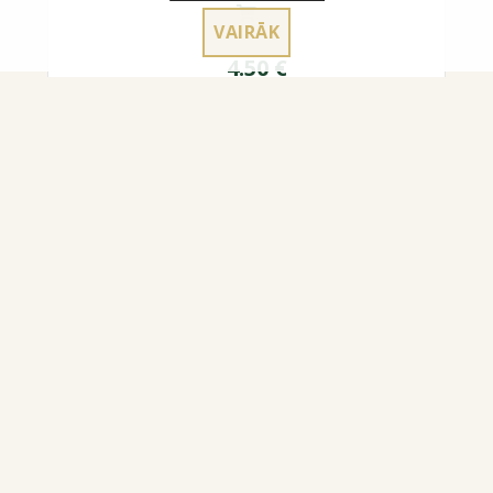
VAIRĀK
4.50
€