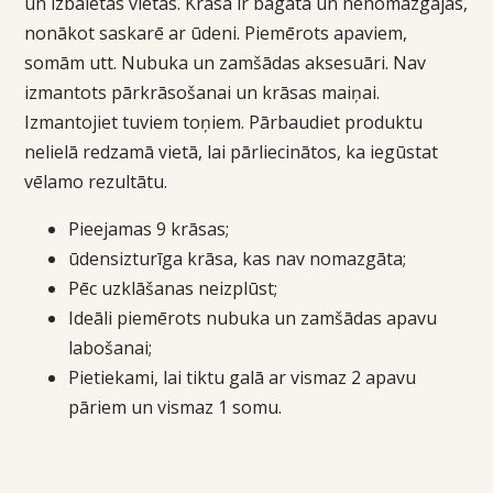
un izbalētās vietas. Krāsa ir bagāta un nenomazgājas,
nonākot saskarē ar ūdeni. Piemērots apaviem,
somām utt. Nubuka un zamšādas aksesuāri. Nav
izmantots pārkrāsošanai un krāsas maiņai.
Izmantojiet tuviem toņiem. Pārbaudiet produktu
nelielā redzamā vietā, lai pārliecinātos, ka iegūstat
vēlamo rezultātu.
Pieejamas 9 krāsas;
ūdensizturīga krāsa, kas nav nomazgāta;
Pēc uzklāšanas neizplūst;
Ideāli piemērots nubuka un zamšādas apavu
labošanai;
Pietiekami, lai tiktu galā ar vismaz 2 apavu
pāriem un vismaz 1 somu.