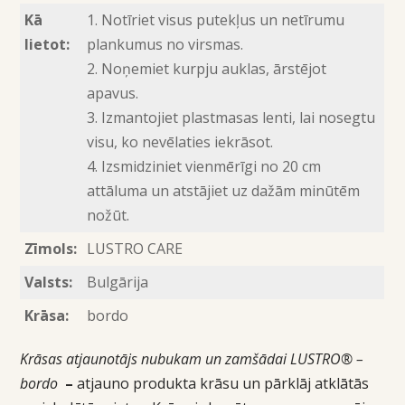
Kā
1. Notīriet visus putekļus un netīrumu
lietot:
plankumus no virsmas.
2. Noņemiet kurpju auklas, ārstējot
apavus.
3. Izmantojiet plastmasas lenti, lai nosegtu
visu, ko nevēlaties iekrāsot.
4. Izsmidziniet vienmērīgi no 20 cm
attāluma un atstājiet uz dažām minūtēm
nožūt.
Zīmols:
LUSTRO CARE
Valsts:
Bulgārija
Krāsa:
bordo
Krāsas atjaunotājs nubukam un zamšādai LUSTRO® –
bordo
–
atjauno produkta krāsu un pārklāj atklātās