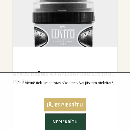
APAVU KRĒMS AR APLIKATORU LUSTRO®
PELĒKS
Šajā vietnē tiek izmantotas sīkdatnes. Vai jūs tam piekrītat?
JĀ, ES PIEKRĪTU
NEPIEKRĪTU