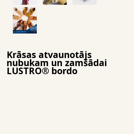
Krāsas atvaunotājs
nubukam un zamšādai
LUSTRO® bordo