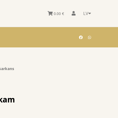
LV
0.00
€
sarkans
ukam