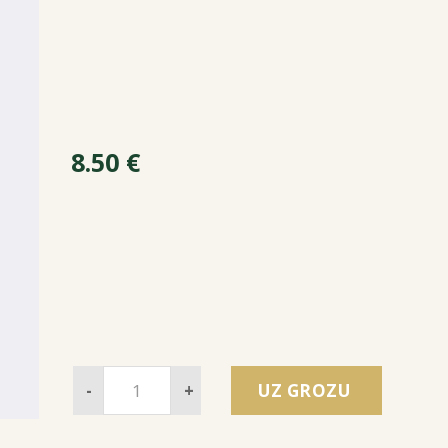
8.50
€
-
+
UZ GROZU