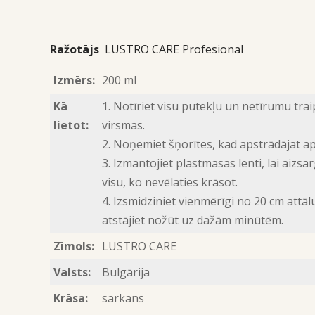
Ražotājs
LUSTRO CARE Profesional
Izmērs:
200 ml
Kā
1. Notīriet visu putekļu un netīrumu tra
lietot:
virsmas.
2. Noņemiet šņorītes, kad apstrādājat a
3. Izmantojiet plastmasas lenti, lai aizsa
visu, ko nevēlaties krāsot.
4. Izsmidziniet vienmērīgi no 20 cm attā
atstājiet nožūt uz dažām minūtēm.
Zīmols:
LUSTRO CARE
Valsts:
Bulgārija
Krāsa:
sarkans