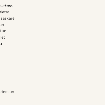
sarkans
–
alētās
 saskarē
 un
i un
iet
ka
pāriem un