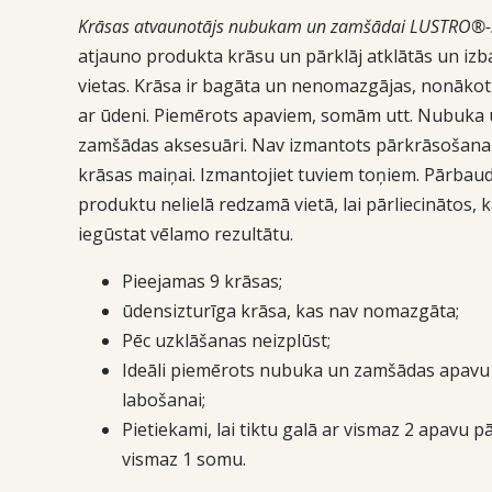
Krāsas atvaunotājs nubukam un zamšādai LUSTRO®-
atjauno produkta krāsu un pārklāj atklātās un izb
vietas. Krāsa ir bagāta un nenomazgājas, nonākot
ar ūdeni. Piemērots apaviem, somām utt. Nubuka
zamšādas aksesuāri. Nav izmantots pārkrāsošana
krāsas maiņai. Izmantojiet tuviem toņiem. Pārbaud
produktu nelielā redzamā vietā, lai pārliecinātos, 
iegūstat vēlamo rezultātu.
Pieejamas 9 krāsas;
ūdensizturīga krāsa, kas nav nomazgāta;
Pēc uzklāšanas neizplūst;
Ideāli piemērots nubuka un zamšādas apavu
labošanai;
Pietiekami, lai tiktu galā ar vismaz 2 apavu 
vismaz 1 somu.