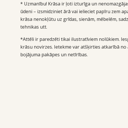
* Uzmanību! Krāsa ir ļoti izturīga un nenomazgāja
ūdeni – izsmidziniet ārā vai ielieciet papīru zem ap
krāsa nenokļūtu uz grīdas, sienām, mēbelēm, sadz
tehnikas utt.
*Attēli ir paredzēti tikai ilustratīviem nolūkiem. I
krāsu novirzes. Ietekme var atšķirties atkarībā no
bojājuma pakāpes un netīrības.