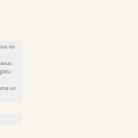
ipus no
pavus.
rgātu
luma un