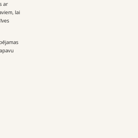
s ar
aviem, lai
īves
espējamas
 apavu