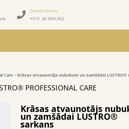
s
Zvaniet mums
.lv
+371 26 004 302
al Care
>
Krāsas atvaunotājs nubukam un zamšādai LUSTRO® 
USTRO® PROFESSIONAL CARE
Krāsas atvaunotājs nub
un zamšādai LUSTRO®
sarkans