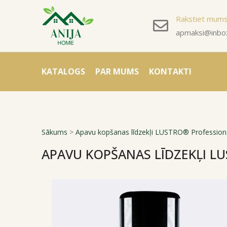
Rakstiet mum
apmaksi@inbox
KATALOGS
PAR MUMS
KONTAKTI
Sākums
>
Apavu kopšanas līdzekļi LUSTRO® Profession
APAVU KOPŠANAS LĪDZEKĻI L