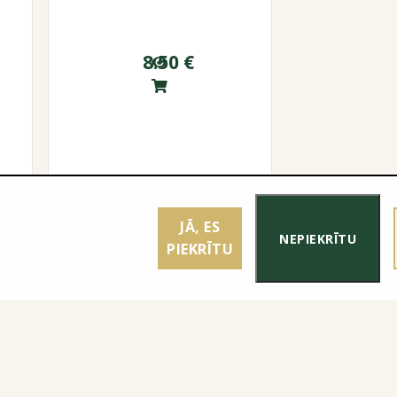
8.50
€
JĀ, ES
NEPIEKRĪTU
PIEKRĪTU