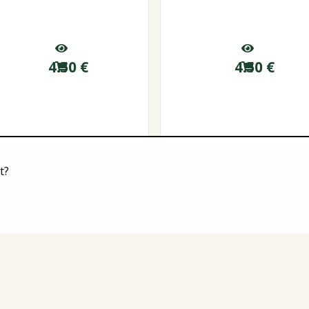
4.50
€
4.50
€
t?