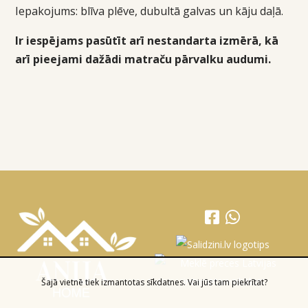
Iepakojums:
blīva plēve, dubultā galvas un kāju daļā.
Ir iespējams pasūtīt arī nestandarta izmērā, kā
arī pieejami dažādi matraču pārvalku audumi.
Šajā vietnē tiek izmantotas sīkdatnes. Vai jūs tam piekrītat?