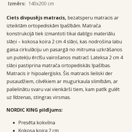
Izmērs:
140x200 cm
Ciets divpusējs matracis,
bezatsperu matracis ar
izteiktām ortopediskām īpašībām. Matrača
konstrukcijā tiek izmantoti tikai dabīgo materiālu
slāņi – kokosa koira 2 cm 4 slāņi, kas nodrošina labu
gaisa cirkulāciju un pasargā no mitruma uzkrāšanos
un putekļu ērcīšu vairošanos matracī. Lateksa 2 cm 4
slāņi pastiprina matrača ortopediskās īpašības.
Matracis ir hipoalerģisks. Šis matracis lieliski der
pusaudžiem, cilvēkiem ar mugurkaula slimībām, ar
palielinātu svaru vai vienkārši tiem, kam patīk gulēt
uz līdzenas, stingras virsmas.
NORDIC KING pildījums:
Presēta kokvilna
Kokosa koira 2 cm