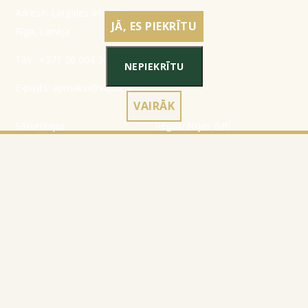
Adrese: Latgales iela 301a,
JĀ, ES PIEKRĪTU
Rīga, Latvija
Tālr.:
+371 26 004 302
NEPIEKRĪTU
E-pasts:
apmaksi@inbox.lv
VAIRĀK
Sākumlapa
Reģistrācijas dati
Katalogs
Noteikumi
Par mums
Konfidencialitātes politika
Kontakti
Sīkdatņu izmantošanas
noteikumi
Preces atgriešana
© 2010-2026
Website Programming: Profita.Solutions