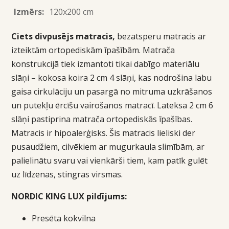
Izmērs:
120x200 cm
Ciets divpusējs matracis,
bezatsperu matracis ar
izteiktām ortopediskām īpašībām. Matrača
konstrukcijā tiek izmantoti tikai dabīgo materiālu
slāņi – kokosa koira 2 cm 4 slāņi, kas nodrošina labu
gaisa cirkulāciju un pasargā no mitruma uzkrāšanos
un putekļu ērcīšu vairošanos matracī. Lateksa 2 cm 6
slāņi pastiprina matrača ortopediskās īpašības.
Matracis ir hipoalerģisks. Šis matracis lieliski der
pusaudžiem, cilvēkiem ar mugurkaula slimībām, ar
palielinātu svaru vai vienkārši tiem, kam patīk gulēt
uz līdzenas, stingras virsmas.
NORDIC KING LUX pildījums:
Presēta kokvilna