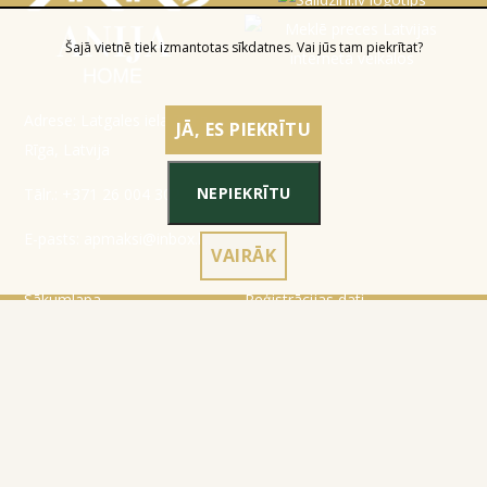
Šajā vietnē tiek izmantotas sīkdatnes. Vai jūs tam piekrītat?
Adrese: Latgales iela 301a,
JĀ, ES PIEKRĪTU
Rīga, Latvija
NEPIEKRĪTU
Tālr.:
+371 26 004 302
E-pasts:
apmaksi@inbox.lv
VAIRĀK
Sākumlapa
Reģistrācijas dati
Katalogs
Noteikumi
Par mums
Konfidencialitātes politika
Kontakti
Sīkdatņu izmantošanas
noteikumi
Preces atgriešana