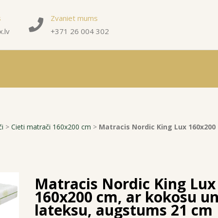
s
Zvaniet mums
.lv
+371 26 004 302
či
>
Cieti matrači 160x200 cm
>
Matracis Nordic King Lux 160x200
Matracis Nordic King Lux
160x200 cm, ar kokosu u
lateksu, augstums 21 cm