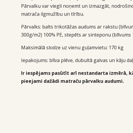
Pārvalku var viegli noņemt un izmazgāt, nodrošin
matrača ilgmužību un tīrību.
Pārvalks: balts trikotāžas audums ar rakstu (blīvu
300g/m2) 100% PE, stepēts ar sinteponu (blīvums 
Maksimālā slodze uz vienu guļamvietu: 170 kg
Iepakojums:
blīva plēve, dubultā galvas un kāju daļ
Ir iespējams pasūtīt arī nestandarta izmērā, kā
pieejami dažādi matraču pārvalku audumi.