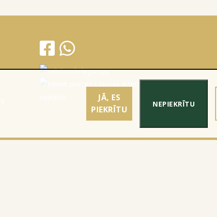
JĀ, ES
mi
NEPIEKRĪTU
PIEKRĪTU