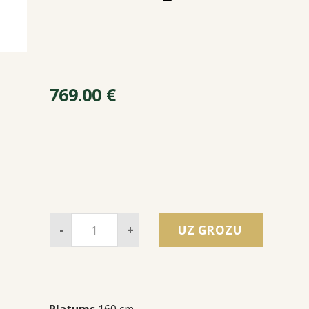
769.00
€
-
+
UZ GROZU
Platums
160 cm