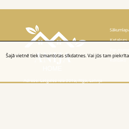
Sākumlap
Katalogs
Par mum
Šajā vietnē tiek izmantotas sīkdatnes. Vai jūs tam piekrīta
Kontakti
Adrese: Latgales iela 301a, Rīga, Latvija
Tālr.:
+371 26 004 302
E-pasts:
apmaksi@inbox.lv