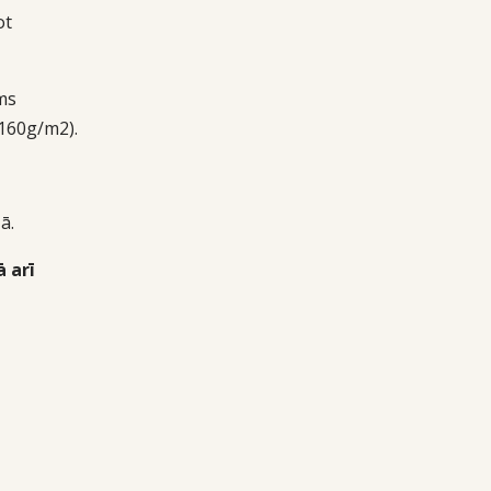
ot
ms
160g/m2).
ā.
 arī