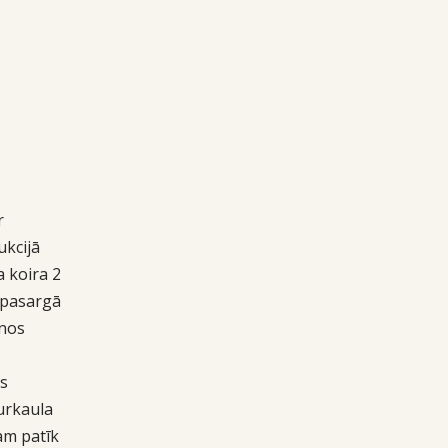
r
ukcijā
a koira 2
n pasargā
anos
is
urkaula
kam patīk