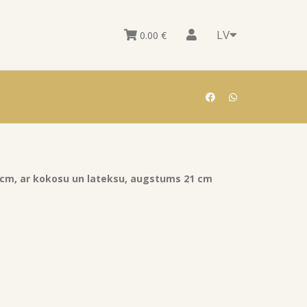
LV
0.00
€
 cm, ar kokosu un lateksu, augstums 21 cm
n