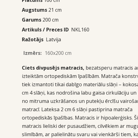
Augstums
21 cm
Garums
200 cm
Artikuls / Preces ID
NKL160
Ražotājs
Latvija
Izmērs:
160x200 cm
Ciets divpusējs matracis,
bezatsperu matracis a
izteiktām ortopediskām īpašībām. Matrača konstr
tiek izmantoti tikai dabīgo materiālu slāņi – kokos
cm 4 slāņi, kas nodrošina labu gaisa cirkulāciju u
no mitruma uzkrāšanos un putekļu ērcīšu vairoš
matracī. Lateksa 2 cm 6 slāņi pastiprina matrača
ortopediskās īpašības. Matracis ir hipoalerģisks. Š
matracis lieliski der pusaudžiem, cilvēkiem ar mug
slimībām, ar palielinātu svaru vai vienkārši tiem, 