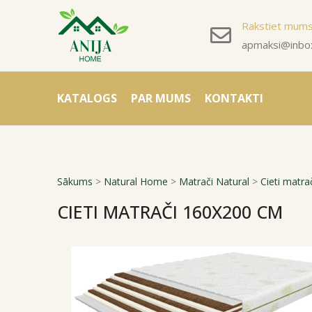
Rakstiet mum
apmaksi@inbox
KATALOGS
PAR MUMS
KONTAKTI
Sākums
>
Natural Home
>
Matrači Natural
>
Cieti matra
CIETI MATRAČI 160X200 CM