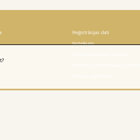
a
Reģistrācijas dati
Noteikumi
s
Konfidencialitātes politika
t?
Sīkdatņu izmantošanas noteiku
Preces atgriešana
© 2010-2026
Website Programming: Profita.Solutions