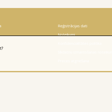
a
Reģistrācijas dati
Noteikumi
s
Konfidencialitātes politika
t?
Sīkdatņu izmantošanas noteiku
Preces atgriešana
© 2010-2026
Website Programming: Profita.Solutions