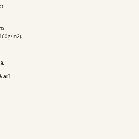
ot
ms
160g/m2).
ā.
 arī