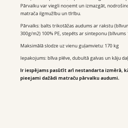
Pārvalku var viegli noņemt un izmazgāt, nodrošin
matrača ilgmužību un tīrību.
Pārvalks: balts trikotāžas audums ar rakstu (blīvu
300g/m2) 100% PE, stepēts ar sinteponu (blīvums 
Maksimālā slodze uz vienu guļamvietu: 170 kg
Iepakojums:
blīva plēve, dubultā galvas un kāju daļ
Ir iespējams pasūtīt arī nestandarta izmērā, kā
pieejami dažādi matraču pārvalku audumi.