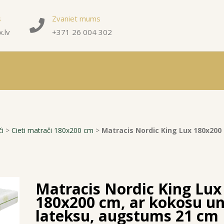
s
Zvaniet mums
.lv
+371 26 004 302
či
>
Cieti matrači 180x200 cm
>
Matracis Nordic King Lux 180x200
Matracis Nordic King Lux
180x200 cm, ar kokosu u
lateksu, augstums 21 cm