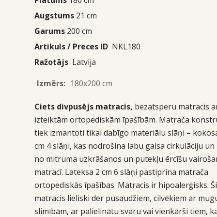
Augstums
21 cm
Garums
200 cm
Artikuls / Preces ID
NKL180
Ražotājs
Latvija
Izmērs:
180x200 cm
Ciets divpusējs matracis,
bezatsperu matracis a
izteiktām ortopediskām īpašībām. Matrača konstr
tiek izmantoti tikai dabīgo materiālu slāņi – kokos
cm 4 slāņi, kas nodrošina labu gaisa cirkulāciju u
no mitruma uzkrāšanos un putekļu ērcīšu vairoš
matracī. Lateksa 2 cm 6 slāņi pastiprina matrača
ortopediskās īpašības. Matracis ir hipoalerģisks. Š
matracis lieliski der pusaudžiem, cilvēkiem ar mug
slimībām, ar palielinātu svaru vai vienkārši tiem, 