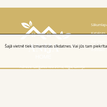
Sākumlap
Katalogs
Par mum
Šajā vietnē tiek izmantotas sīkdatnes. Vai jūs tam piekrīta
Kontakti
Adrese: Latgales iela 301a, Rīga, Latvija
Tālr.:
+371 26 004 302
E-pasts:
apmaksi@inbox.lv