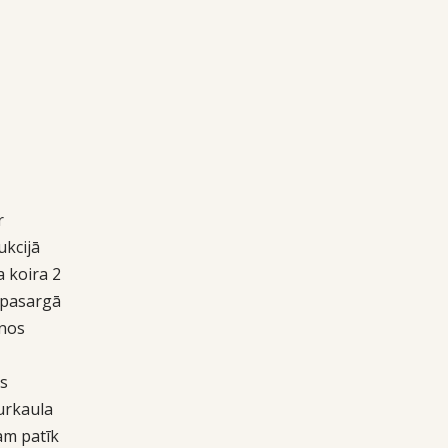
r
ukcijā
a koira 2
n pasargā
anos
is
urkaula
kam patīk