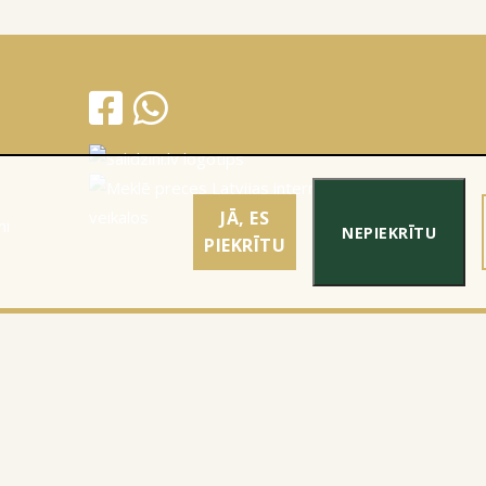
JĀ, ES
mi
NEPIEKRĪTU
PIEKRĪTU