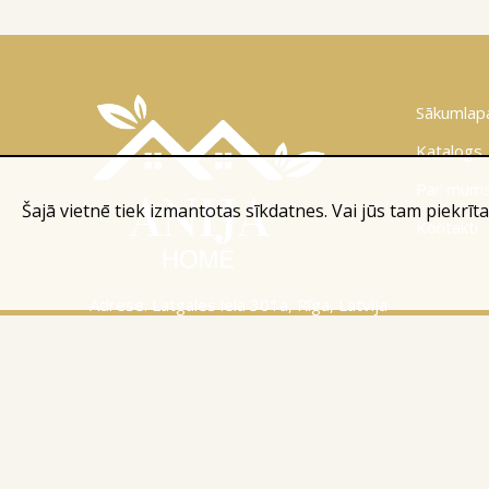
Sākumlap
Katalogs
Par mum
Šajā vietnē tiek izmantotas sīkdatnes. Vai jūs tam piekrīta
Kontakti
Adrese: Latgales iela 301a, Rīga, Latvija
Tālr.:
+371 26 004 302
E-pasts:
apmaksi@inbox.lv