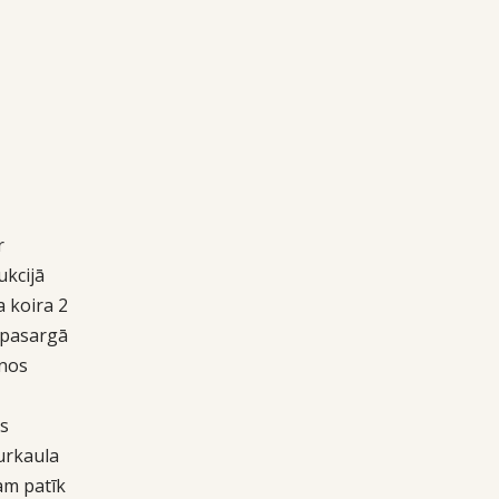
r
ukcijā
a koira 2
n pasargā
anos
is
urkaula
kam patīk