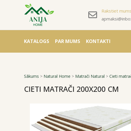
Rakstiet mum
apmaksi@inbox
KATALOGS
PAR MUMS
KONTAKTI
Sākums
>
Natural Home
>
Matrači Natural
>
Cieti matra
CIETI MATRAČI 200X200 CM