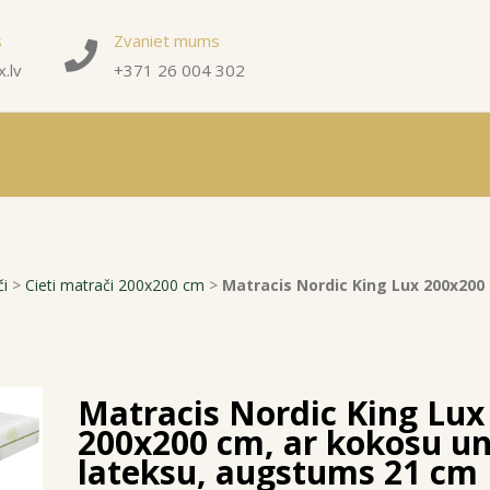
s
Zvaniet mums
.lv
+371 26 004 302
či
>
Cieti matrači 200x200 cm
>
Matracis Nordic King Lux 200x200
Matracis Nordic King Lux
200x200 cm, ar kokosu u
lateksu, augstums 21 cm