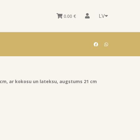
LV
0.00
€
 cm, ar kokosu un lateksu, augstums 21 cm
n