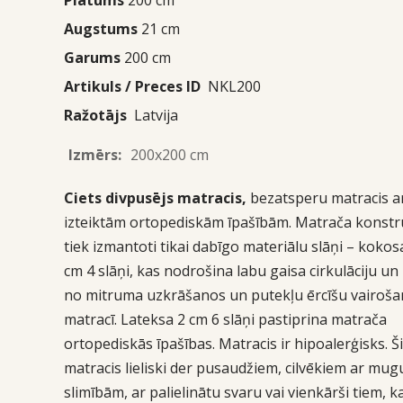
Augstums
21 cm
Garums
200 cm
Artikuls / Preces ID
NKL200
Ražotājs
Latvija
Izmērs:
200x200 cm
Ciets divpusējs matracis,
bezatsperu matracis a
izteiktām ortopediskām īpašībām. Matrača konstr
tiek izmantoti tikai dabīgo materiālu slāņi – kokos
cm 4 slāņi, kas nodrošina labu gaisa cirkulāciju u
no mitruma uzkrāšanos un putekļu ērcīšu vairoš
matracī. Lateksa 2 cm 6 slāņi pastiprina matrača
ortopediskās īpašības. Matracis ir hipoalerģisks. Š
matracis lieliski der pusaudžiem, cilvēkiem ar mug
slimībām, ar palielinātu svaru vai vienkārši tiem, 