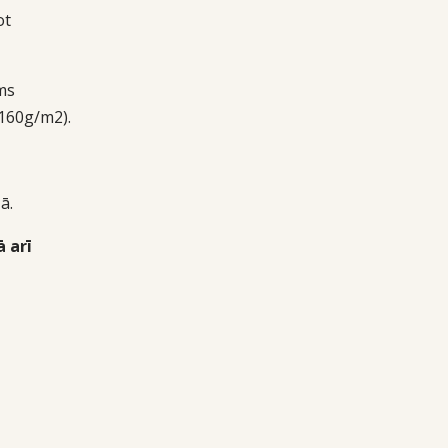
ot
ms
160g/m2).
ā.
 arī