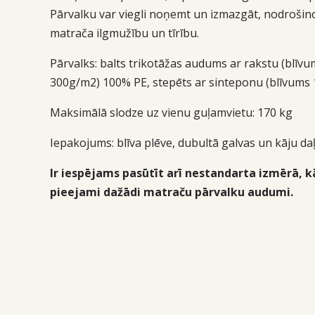
Pārvalku var viegli noņemt un izmazgāt, nodrošin
matrača ilgmužību un tīrību.
Pārvalks: balts trikotāžas audums ar rakstu (blīvu
300g/m2) 100% PE, stepēts ar sinteponu (blīvums 
Maksimālā slodze uz vienu guļamvietu: 170 kg
Iepakojums:
blīva plēve, dubultā galvas un kāju daļ
Ir iespējams pasūtīt arī nestandarta izmērā, kā
pieejami dažādi matraču pārvalku audumi.