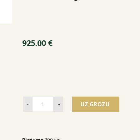
925.00
€
-
+
UZ GROZU
Platums
200 cm