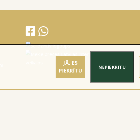
JĀ, ES
mi
NEPIEKRĪTU
PIEKRĪTU