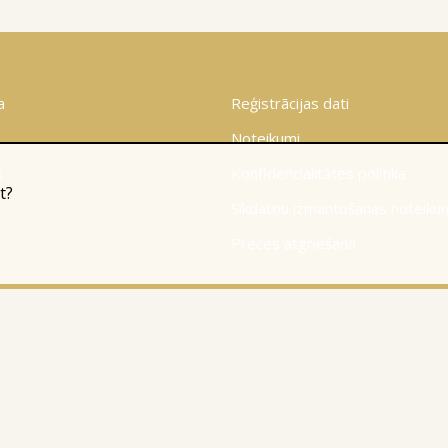
a
Reģistrācijas dati
Noteikumi
s
Konfidencialitātes politika
t?
Sīkdatņu izmantošanas noteiku
Preces atgriešana
© 2010-2026
Website Programming: Profita.Solutions