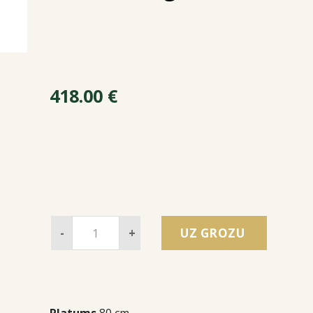
418.00
€
-
+
UZ GROZU
Platums
80 cm