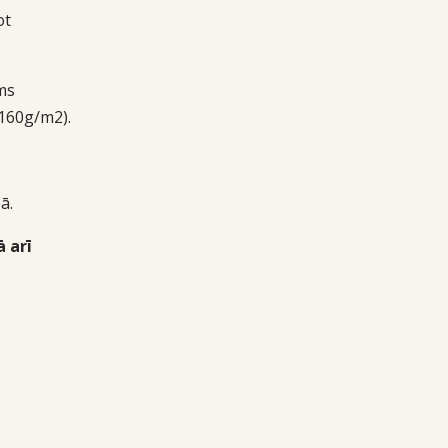
ot
ms
160g/m2).
ā.
 arī