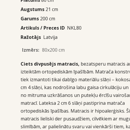
Augstums
21 cm
Garums
200 cm
Artikuls / Preces ID
NKL80
Ražotājs
Latvija
Izmērs:
80x200 cm
Ciets divpusējs matracis,
bezatsperu matracis a
izteiktām ortopediskām īpašībām. Matrača konstr
tiek izmantoti tikai dabīgo materiālu slāņi – kokos
cm 4 slāņi, kas nodrošina labu gaisa cirkulāciju u
no mitruma uzkrāšanos un putekļu ērcīšu vairoš
matracī. Lateksa 2 cm 6 slāņi pastiprina matrača
ortopediskās īpašības. Matracis ir hipoalerģisks. Š
matracis lieliski der pusaudžiem, cilvēkiem ar mug
slimībām, ar palielinātu svaru vai vienkārši tiem, 