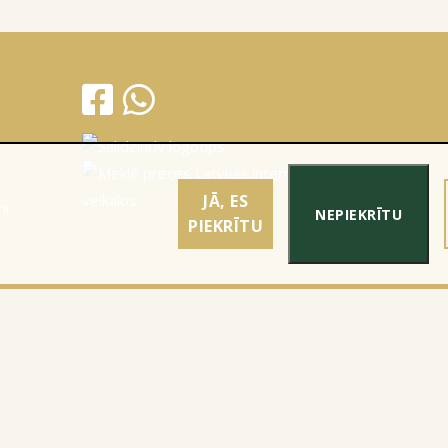
JĀ, ES
mi
NEPIEKRĪTU
PIEKRĪTU