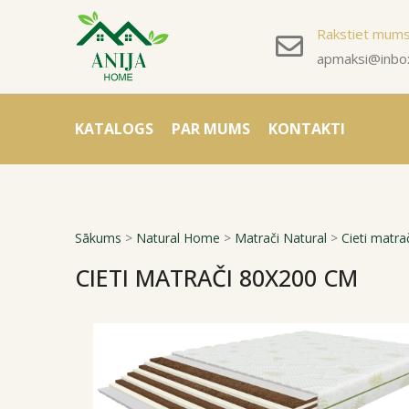
Rakstiet mum
apmaksi@inbox
KATALOGS
PAR MUMS
KONTAKTI
Sākums
>
Natural Home
>
Matrači Natural
>
Cieti matra
CIETI MATRAČI 80X200 CM