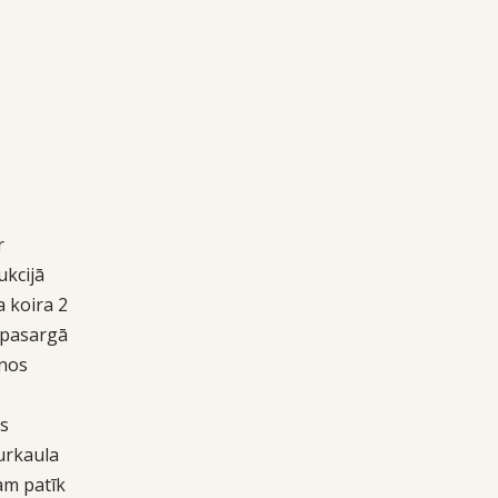
r
ukcijā
a koira 2
n pasargā
anos
is
urkaula
kam patīk