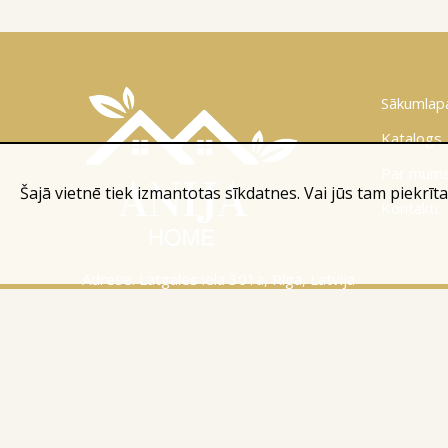
Sākumlap
Katalogs
Par mum
Šajā vietnē tiek izmantotas sīkdatnes. Vai jūs tam piekrīta
Kontakti
Adrese: Latgales iela 301a, Rīga, Latvija
Tālr.:
+371 26 004 302
E-pasts:
apmaksi@inbox.lv