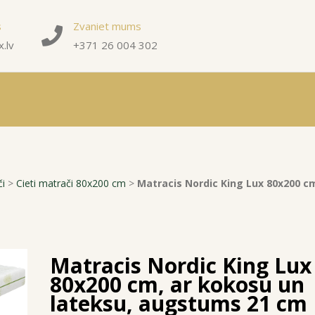
s
Zvaniet mums
.lv
+371 26 004 302
či
>
Cieti matrači 80x200 cm
>
Matracis Nordic King Lux 80x200 c
Matracis Nordic King Lux
80x200 cm, ar kokosu un
lateksu, augstums 21 cm