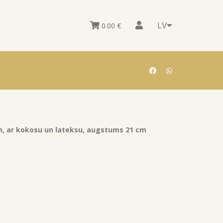
LV
0.00
€
m, ar kokosu un lateksu, augstums 21 cm