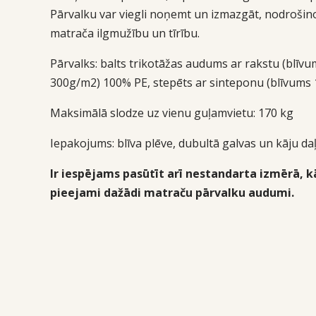
Pārvalku var viegli noņemt un izmazgāt, nodrošin
matrača ilgmužību un tīrību.
Pārvalks: balts trikotāžas audums ar rakstu (blīvu
300g/m2) 100% PE, stepēts ar sinteponu (blīvums 
Maksimālā slodze uz vienu guļamvietu: 170 kg
Iepakojums:
blīva plēve, dubultā galvas un kāju daļ
Ir iespējams pasūtīt arī nestandarta izmērā, kā
pieejami dažādi matraču pārvalku audumi.