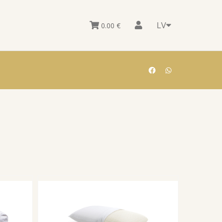
LV
0.00
€