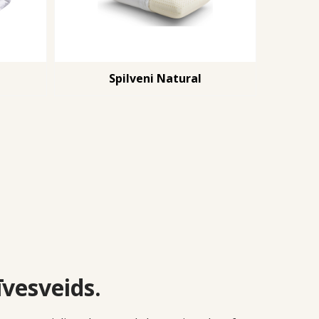
Spilveni Natural
īvesveids.