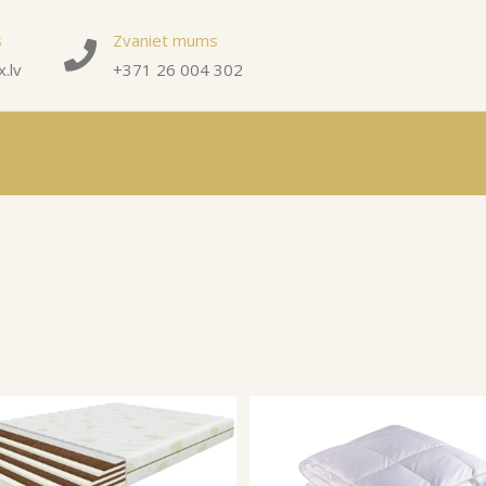
s
Zvaniet mums
.lv
+371 26 004 302