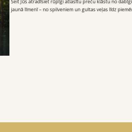
Šeit Jūs atradīsiet rūpīgi atlasītu preču klāstu no dab
jaunā līmenī – no spilveniem un gultas veļas līdz piem