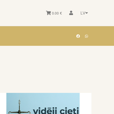
LV
0.00
€