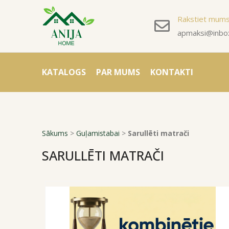
Rakstiet mum
apmaksi@inbox
KATALOGS
PAR MUMS
KONTAKTI
Sākums
>
Guļamistabai
>
Sarullēti matrači
SARULLĒTI MATRAČI