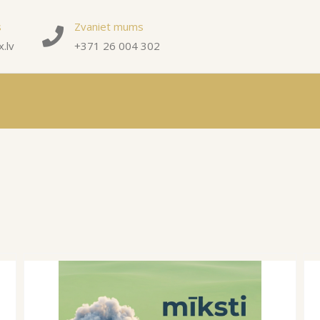
s
Zvaniet mums
.lv
+371 26 004 302