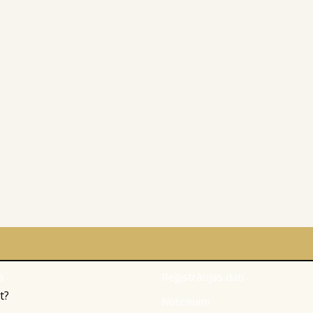
a
Reģistrācijas dati
t?
Noteikumi