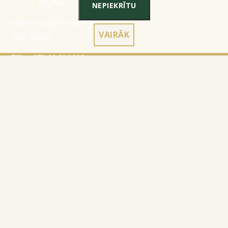
NEPIEKRĪTU
Adrese: Latgales iela 301a,
VAIRĀK
Rīga, Latvija
Tālr.:
+371 26 004 302
E-pasts:
apmaksi@inbox.lv
Sākumlapa
Reģistrācijas dati
Katalogs
Noteikumi
Par mums
Konfidencialitātes politika
Kontakti
Sīkdatņu izmantošanas
noteikumi
Preces atgriešana
© 2010-2026
Website Programming: Profita.Solutions