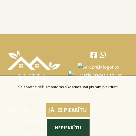
Šajā vietnē tiek izmantotas sīkdatnes. Vai jūs tam piekrītat?
Adrese: Latgales iela 301a,
Rīga, Latvija
JĀ, ES PIEKRĪTU
Tālr.:
+371 26 004 302
NEPIEKRĪTU
E-pasts:
apmaksi@inbox.lv