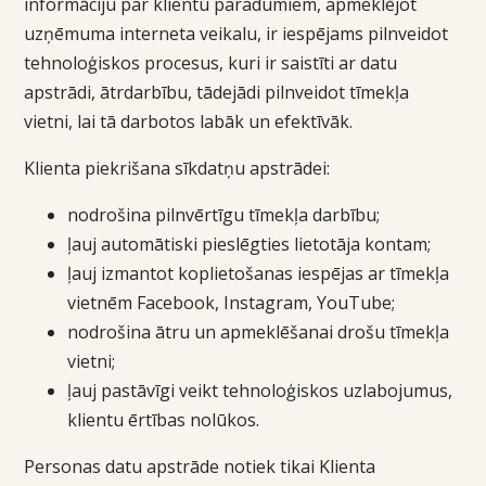
informāciju par klientu paradumiem, apmeklējot
uzņēmuma interneta veikalu, ir iespējams pilnveidot
tehnoloģiskos procesus, kuri ir saistīti ar datu
apstrādi, ātrdarbību, tādejādi pilnveidot tīmekļa
vietni, lai tā darbotos labāk un efektīvāk.
Klienta piekrišana sīkdatņu apstrādei:
nodrošina pilnvērtīgu tīmekļa darbību;
ļauj automātiski pieslēgties lietotāja kontam;
ļauj izmantot koplietošanas iespējas ar tīmekļa
vietnēm Facebook, Instagram, YouTube;
nodrošina ātru un apmeklēšanai drošu tīmekļa
vietni;
ļauj pastāvīgi veikt tehnoloģiskos uzlabojumus,
klientu ērtības nolūkos.
Personas datu apstrāde notiek tikai Klienta