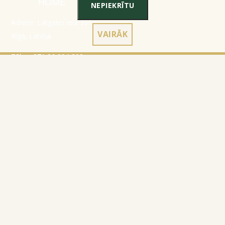
NEPIEKRĪTU
Adrese: Latgales iela 301a,
VAIRĀK
Rīga, Latvija
Tālr.:
+371 26 004 302
E-pasts:
apmaksi@inbox.lv
Sākumlapa
Reģistrācijas dati
Katalogs
Noteikumi
Par mums
Konfidencialitātes politika
Kontakti
Sīkdatņu izmantošanas
noteikumi
Preces atgriešana
© 2010-2026
Website Programming: Profita.Solutions