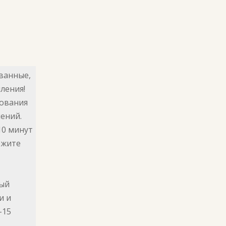
ванные,
ления!
ования
ений.
10 минут
ржите
ный
и и
-15