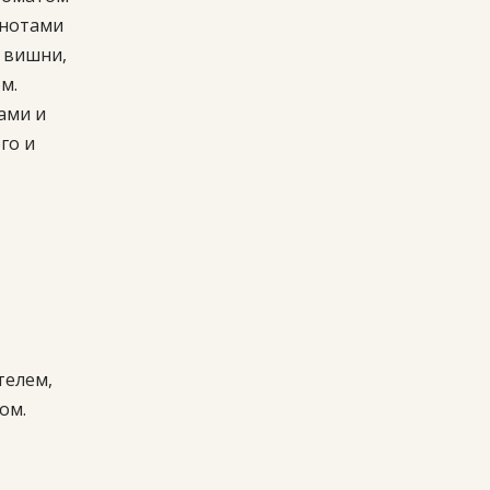
 нотами
 вишни,
м.
ами и
го и
телем,
ом.