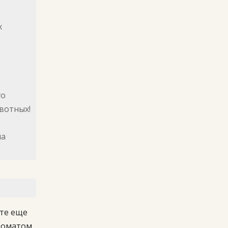
х
го
вотных!
на
те еще
роматом