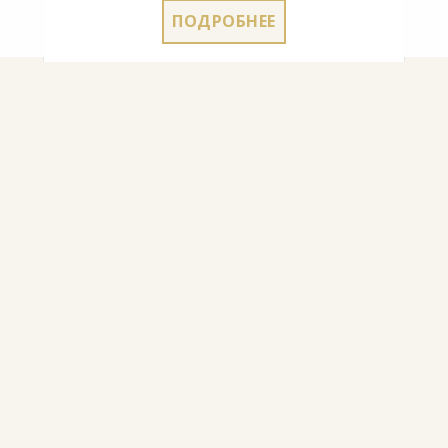
ПОДРОБНЕЕ
КРЕМ ДЛЯ ЧИСТКИ ОБУВИ С
АППЛИКАТОРОМ LUSTRO® СЕРЫЙ
4.50
€