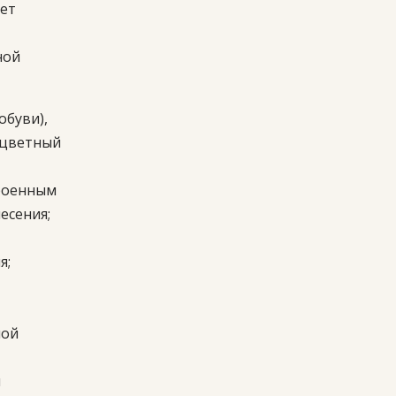
ает
ной
обуви),
сцветный
троенным
есения;
я;
ной
и