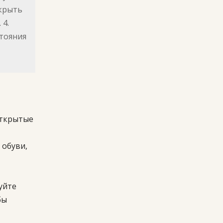
акрыть
 4.
тояния
открытые
 обуви,
уйте
бы