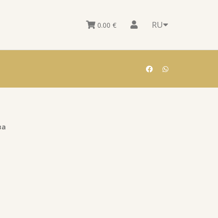
RU
0.00
€
ва