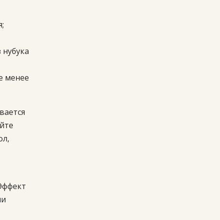
;
 нубука
е менее
вается
йте
ол,
Эффект
ни