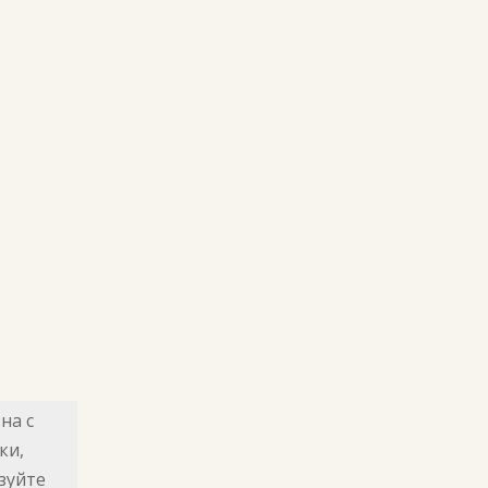
на с
ки,
зуйте