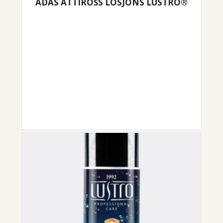
ĀDAS ATTĪROŠS LOSJONS LUSTRO®