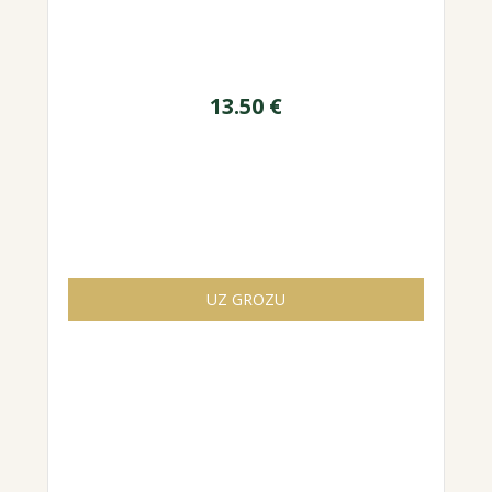
13.50
€
UZ GROZU