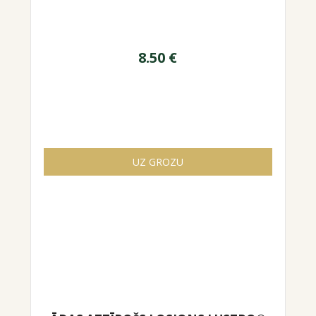
8.50
€
UZ GROZU