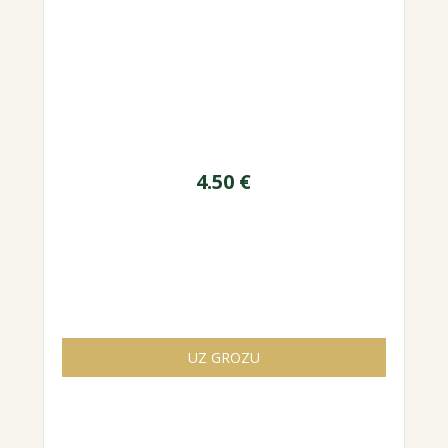
4.50
€
UZ GROZU