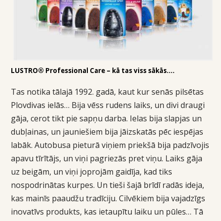
LUSTRO® Professional Care – kā tas viss sākās….
Tas notika tālajā 1992. gadā, kaut kur senās pilsētas
Plovdivas ielās… Bija vēss rudens laiks, un divi draugi
gāja, cerot tikt pie sapņu darba. Ielas bija slapjas un
dubļainas, un jauniešiem bija jāizskatās pēc iespējas
labāk. Autobusa pieturā viņiem priekšā bija padzīvojis
apavu tīrītājs, un viņi pagriezās pret viņu. Laiks gāja
uz beigām, un viņi joprojām gaidīja, kad tiks
nospodrinātas kurpes. Un tieši šajā brīdī radās ideja,
kas mainīs paaudžu tradīciju. Cilvēkiem bija vajadzīgs
inovatīvs produkts, kas ietaupītu laiku un pūles… Tā