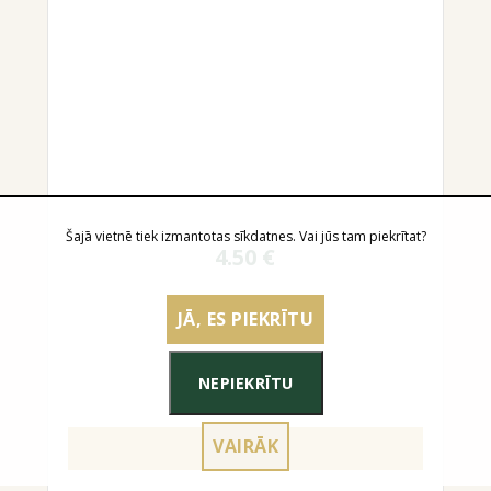
Šajā vietnē tiek izmantotas sīkdatnes. Vai jūs tam piekrītat?
4.50
€
JĀ, ES PIEKRĪTU
NEPIEKRĪTU
VAIRĀK
UZ GROZU