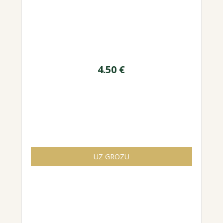
4.50
€
UZ GROZU