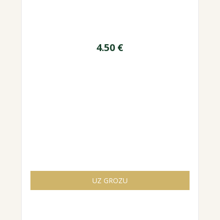
4.50
€
UZ GROZU