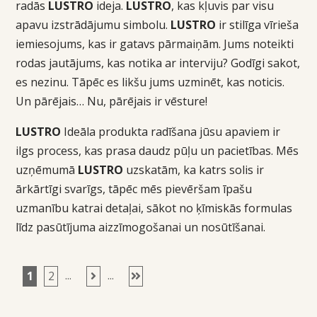
radās
LUSTRO
ideja.
LUSTRO
, kas kļuvis par visu
apavu izstrādājumu simbolu.
LUSTRO
ir stilīga vīrieša
iemiesojums, kas ir gatavs pārmaiņām. Jums noteikti
rodas jautājums, kas notika ar interviju? Godīgi sakot,
es nezinu. Tāpēc es likšu jums uzminēt, kas noticis.
Un pārējais… Nu, pārējais ir vēsture!
LUSTRO
Ideāla produkta radīšana jūsu apaviem ir
ilgs process, kas prasa daudz pūļu un pacietības. Mēs
uzņēmumā
LUSTRO
uzskatām, ka katrs solis ir
ārkārtīgi svarīgs, tāpēc mēs pievēršam īpašu
uzmanību katrai detaļai, sākot no ķīmiskās formulas
līdz pasūtījuma aizzīmogošanai un nosūtīšanai.
...
...
1
2