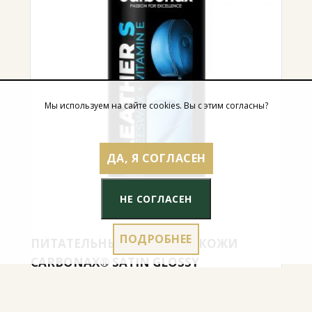
Мы используем на сайте cookies. Вы с этим согласны?
ДА, Я СОГЛАСЕН
НЕ СОГЛАСЕН
ПОДРОБНЕЕ
ПИТАТЕЛЬНЫЙ КРЕМ ДЛЯ КОЖИ
CARBONAX® SATIN GLOSSY