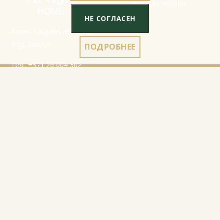
НЕ СОГЛАСЕН
Адрес: Latgales iela 301a,
Rīga, Latvija
ПОДРОБНЕЕ
Тел.:
+371 26 004 302
E-pasts:
apmaksi@inbox.lv
Начало
Данные регистрации
Каталог
Правила
О нас
Политика
конфиденциальности
Контакты
Правила использования
cookies
Правила возврата