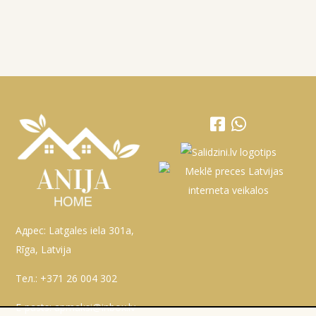
Адрес: Latgales iela 301a,
Rīga, Latvija
Тел.:
+371 26 004 302
E-pasts:
apmaksi@inbox.lv