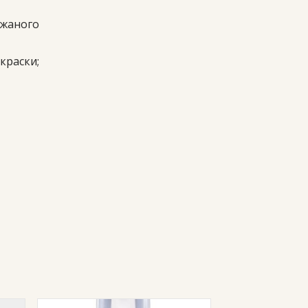
ожаного
краски;