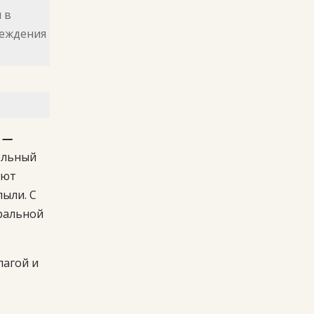
 в
реждения
®
—
ельный
яют
пыли. С
ральной
агой и