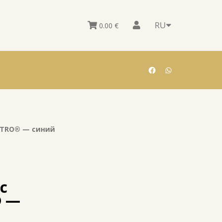
RU
0.00
€
STRO® — синий
с
® —