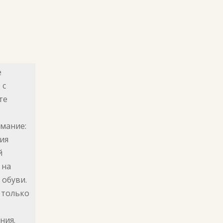
е
 с
те
имание:
ия
й
 на
 обуви.
 только
ния.