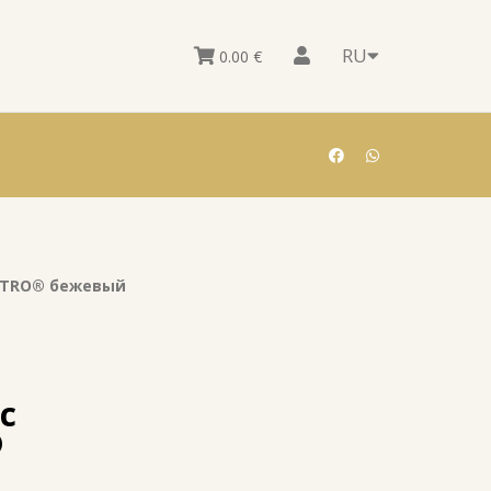
RU
0.00
€
USTRO® бежевый
с
®