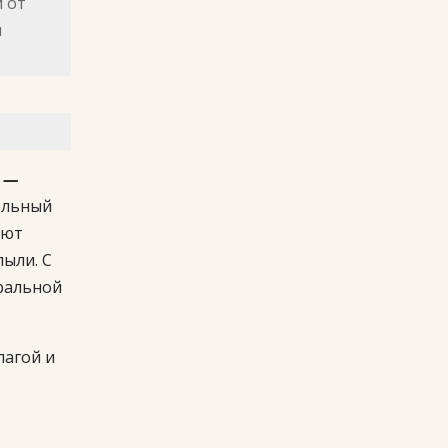
 от
и
®
—
ельный
яют
пыли. С
ральной
агой и