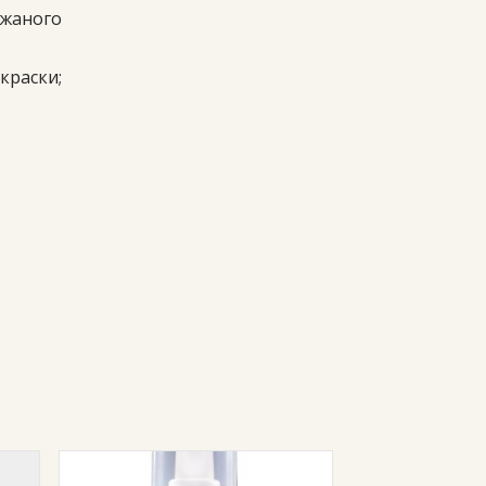
ожаного
краски;