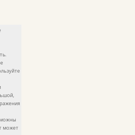
е
ть.
не
ользуйте
и
льшой,
бражения
зможны
т может