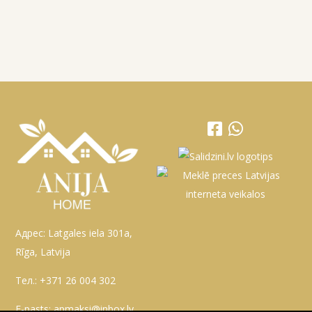
Адрес: Latgales iela 301a,
Rīga, Latvija
Тел.:
+371 26 004 302
E-pasts:
apmaksi@inbox.lv