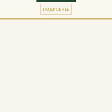
Rīga, Latvija
ПОДРОБНЕЕ
Тел.:
+371 26 004 302
E-pasts:
apmaksi@inbox.lv
Начало
Данные регистрации
Каталог
Правила
О нас
Политика
конфиденциальности
Контакты
Правила использования
cookies
Правила возврата
© 2010-2026
Website Programming: Profita.Solutions