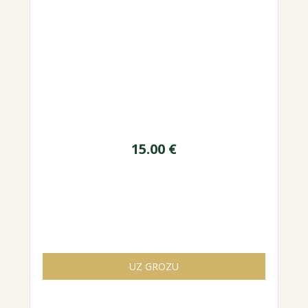
15.00
€
UZ GROZU