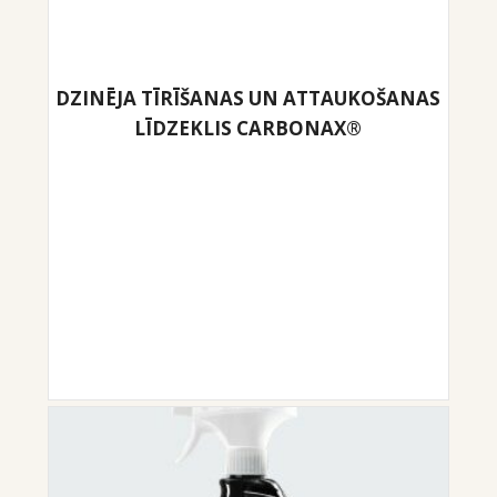
DZINĒJA TĪRĪŠANAS UN ATTAUKOŠANAS
LĪDZEKLIS CARBONAX®