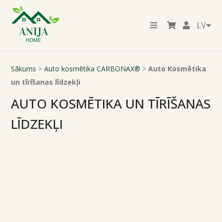
LV
Sākums
>
Auto kosmētika CARBONAX®
>
Auto Kosmētika
un tīrīšanas līdzekļi
AUTO KOSMĒTIKA UN TĪRĪŠANAS
LĪDZEKĻI