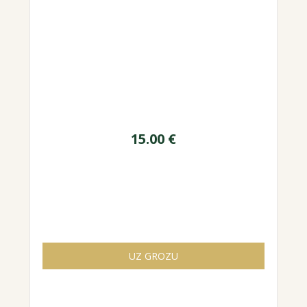
15.00
€
UZ GROZU