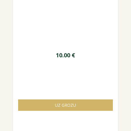
10.00
€
UZ GROZU