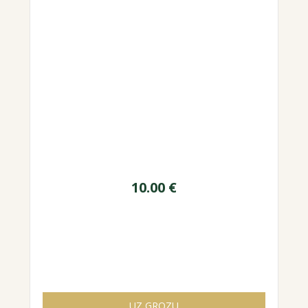
10.00
€
UZ GROZU