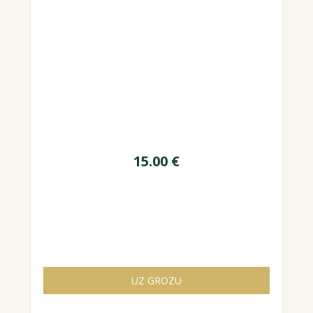
15.00
€
UZ GROZU