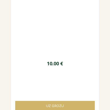
10.00
€
UZ GROZU