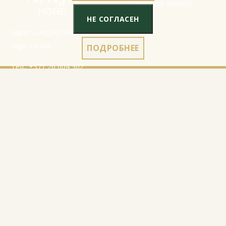
НЕ СОГЛАСЕН
Адрес: Latgales iela 301a,
Rīga, Latvija
ПОДРОБНЕЕ
Тел.:
+371 26 004 302
E-pasts:
apmaksi@inbox.lv
Начало
Данные регистрации
Каталог
Правила
О нас
Политика
конфиденциальности
Контакты
Правила использования
cookies
Правила возврата