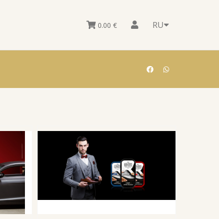
RU
0.00
€