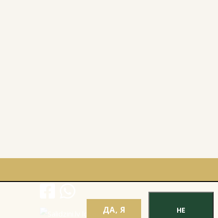
ДА, Я
НЕ