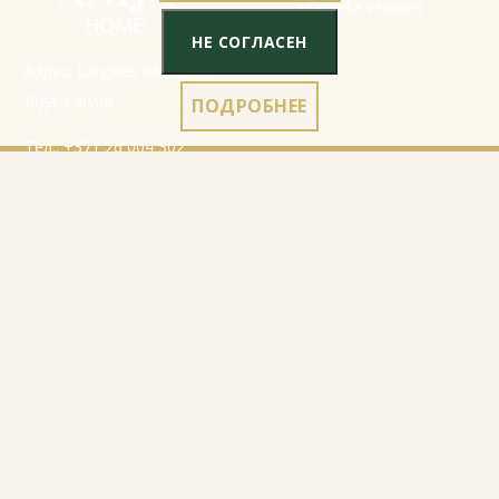
НЕ СОГЛАСЕН
Адрес: Latgales iela 301a,
Rīga, Latvija
ПОДРОБНЕЕ
Тел.:
+371 26 004 302
E-pasts:
apmaksi@inbox.lv
Начало
Данные регистрации
Каталог
Правила
О нас
Политика
конфиденциальности
Контакты
Правила использования
cookies
Правила возврата